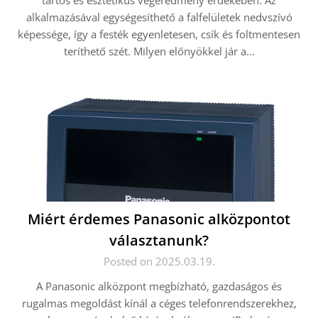
tartós és esztétikus végeredmény érdekében. Az
alkalmazásával egységesíthető a falfelületek nedvszívó
képessége, így a festék egyenletesen, csík és foltmentesen
teríthető szét. Milyen előnyökkel jár a…
Miért érdemes Panasonic alközpontot
választanunk?
Posted on 2025.03.19.
A Panasonic alközpont megbízható, gazdaságos és
rugalmas megoldást kínál a céges telefonrendszerekhez,