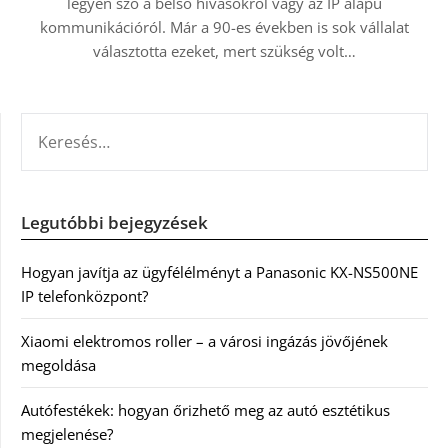
legyen szó a belső hívásokról vagy az IP alapú
kommunikációról. Már a 90-es években is sok vállalat
választotta ezeket, mert szükség volt…
KERESÉS:
Legutóbbi bejegyzések
Hogyan javítja az ügyfélélményt a Panasonic KX-NS500NE
IP telefonközpont?
Xiaomi elektromos roller – a városi ingázás jövőjének
megoldása
Autófestékek: hogyan őrizhető meg az autó esztétikus
megjelenése?