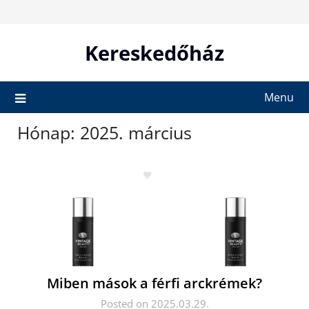
Skip
to
content
Kereskedőház
Menu
Hónap:
2025. március
Miben mások a férfi arckrémek?
Posted on 2025.03.29.