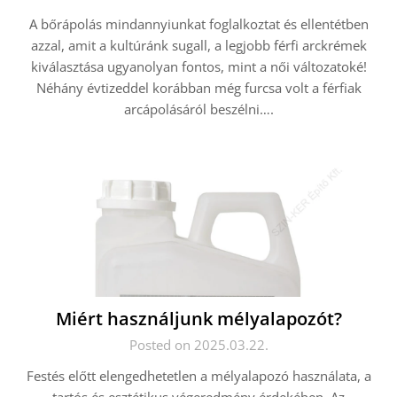
A bőrápolás mindannyiunkat foglalkoztat és ellentétben
azzal, amit a kultúránk sugall, a legjobb férfi arckrémek
kiválasztása ugyanolyan fontos, mint a női változatoké!
Néhány évtizeddel korábban még furcsa volt a férfiak
arcápolásáról beszélni….
Miért használjunk mélyalapozót?
Posted on 2025.03.22.
Festés előtt elengedhetetlen a mélyalapozó használata, a