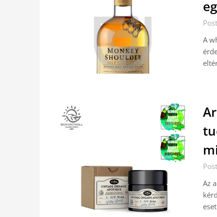
eg
Pos
A wh
érde
elté
Ar
tu
m
Pos
Az 
kérd
eset