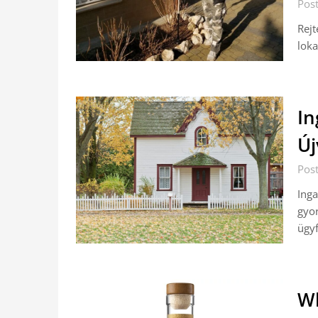
Pos
Rejt
loka
In
Új
Pos
Inga
gyor
ügy
Wh