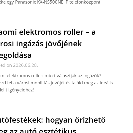
éke egy Panasonic KX-NS500NE IP telefonközpont.
aomi elektromos roller – a
rosi ingázás jövőjének
egoldása
ted on 2026.06.28.
mi elektromos roller: miért választják az ingázók?
zd fel a városi mobilitás jövőjét és találd meg az ideális
llt igényeidhez!
tófestékek: hogyan őrizhető
g az autó esztétikus