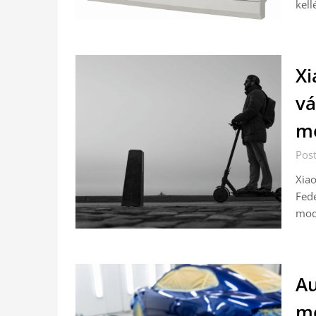
kell
Xi
vá
m
Pos
Xiao
Fede
mode
Au
me