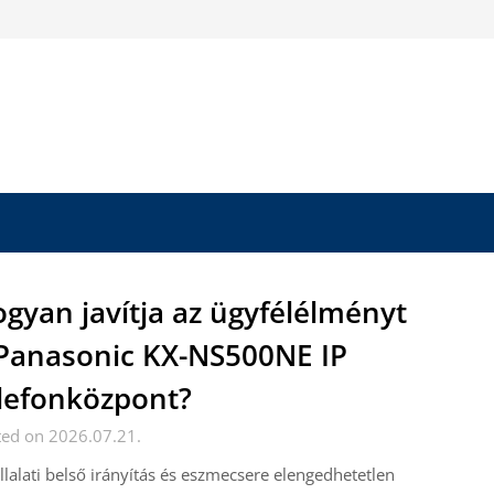
gyan javítja az ügyfélélményt
Panasonic KX-NS500NE IP
lefonközpont?
ted on 2026.07.21.
llalati belső irányítás és eszmecsere elengedhetetlen