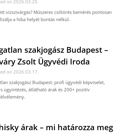
ted on 2026.03.20.
ett vízszivárgás? Műszeres csőtörés bemérés pontosan
lizálja a hiba helyét bontás nélkül.
gatlan szakjogász Budapest –
váry Zsolt Ügyvédi Iroda
ted on 2026.03.17.
tlan szakjogász Budapest: profi ügyvédi képviselet,
s ügyintézés, átlátható árak és 200+ pozitív
félvélemény.
isky árak – mi határozza meg