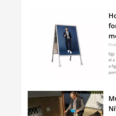
Ho
fo
me
Pos
Egy 
el a
a fi
pont
Mű
Ní