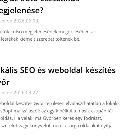
gjelenése?
ted on 2026.06.09.
autók külső megjelenésének megőrzésében az
festékek kiemelt szerepet töltenek be.
kális SEO és weboldal készítés
yőr
ted on 2026.04.27.
boldal készítés Győr területén elválaszthatatlan a lokális
sőoptimalizálástól: az egyik nélkül a másik csupán fél
ldás. Ha valaki ma Győrben keres egy fodrászt,
szerelőt vagy könyvelőt, nem a sárga oldalakat nyitja…