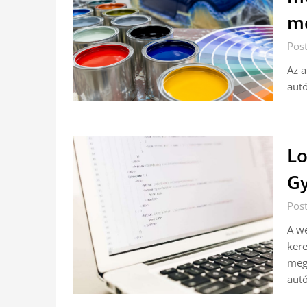
me
Pos
Az 
autó
Lo
G
Pos
A we
kere
mego
autó