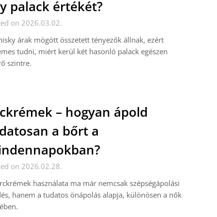
y palack értékét?
ted on 2026.03.02.
isky árak mögött összetett tényezők állnak, ezért
mes tudni, miért kerül két hasonló palack egészen
rő szintre.
ckrémek – hogyan ápold
datosan a bőrt a
indennapokban?
ted on 2026.02.28.
arckrémek használata ma már nemcsak szépségápolási
és, hanem a tudatos önápolás alapja, különösen a nők
ében.