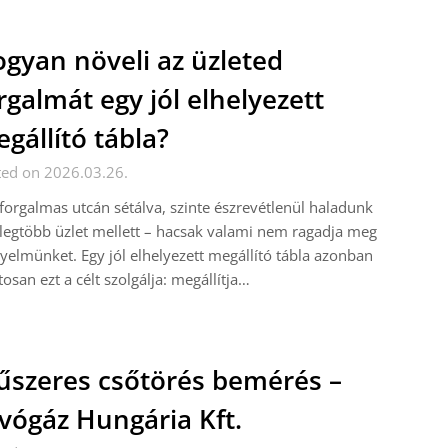
gyan növeli az üzleted
rgalmát egy jól elhelyezett
gállító tábla?
ted on 2026.03.26.
forgalmas utcán sétálva, szinte észrevétlenül haladunk
 legtöbb üzlet mellett – hacsak valami nem ragadja meg
gyelmünket. Egy jól elhelyezett megállító tábla azonban
osan ezt a célt szolgálja: megállítja…
szeres csőtörés bemérés –
vógáz Hungária Kft.