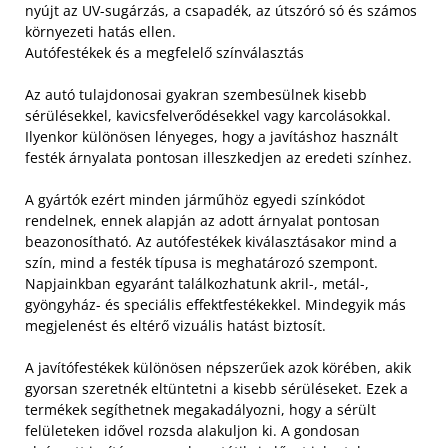
nyújt az UV-sugárzás, a csapadék, az útszóró só és számos
környezeti hatás ellen.
Autófestékek és a megfelelő színválasztás
Az autó tulajdonosai gyakran szembesülnek kisebb
sérülésekkel, kavicsfelverődésekkel vagy karcolásokkal.
Ilyenkor különösen lényeges, hogy a javításhoz használt
festék árnyalata pontosan illeszkedjen az eredeti színhez.
A gyártók ezért minden járműhöz egyedi színkódot
rendelnek, ennek alapján az adott árnyalat pontosan
beazonosítható. Az autófestékek kiválasztásakor mind a
szín, mind a festék típusa is meghatározó szempont.
Napjainkban egyaránt találkozhatunk akril-, metál-,
gyöngyház- és speciális effektfestékekkel. Mindegyik más
megjelenést és eltérő vizuális hatást biztosít.
A javítófestékek különösen népszerűek azok körében, akik
gyorsan szeretnék eltüntetni a kisebb sérüléseket. Ezek a
termékek segíthetnek megakadályozni, hogy a sérült
felületeken idővel rozsda alakuljon ki. A gondosan