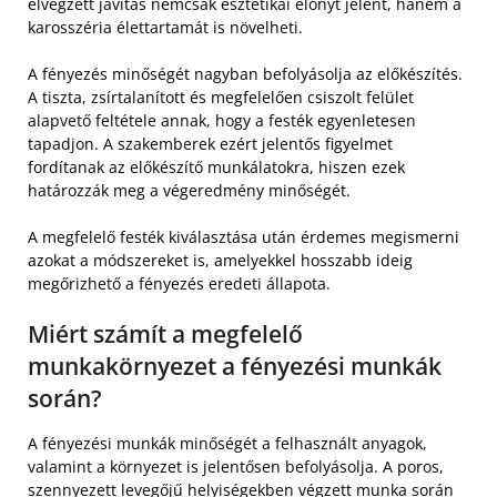
elvégzett javítás nemcsak esztétikai előnyt jelent, hanem a
karosszéria élettartamát is növelheti.
A fényezés minőségét nagyban befolyásolja az előkészítés.
A tiszta, zsírtalanított és megfelelően csiszolt felület
alapvető feltétele annak, hogy a festék egyenletesen
tapadjon. A szakemberek ezért jelentős figyelmet
fordítanak az előkészítő munkálatokra, hiszen ezek
határozzák meg a végeredmény minőségét.
A megfelelő festék kiválasztása után érdemes megismerni
azokat a módszereket is, amelyekkel hosszabb ideig
megőrizhető a fényezés eredeti állapota.
Miért számít a megfelelő
munkakörnyezet a fényezési munkák
során?
A fényezési munkák minőségét a felhasznált anyagok,
valamint a környezet is jelentősen befolyásolja. A poros,
szennyezett levegőjű helyiségekben végzett munka során