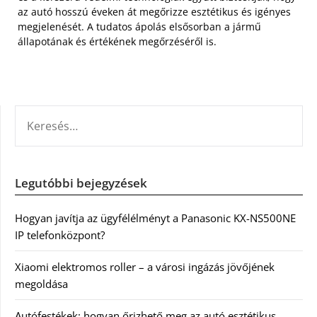
az autó hosszú éveken át megőrizze esztétikus és igényes
megjelenését. A tudatos ápolás elsősorban a jármű
állapotának és értékének megőrzéséről is.
KERESÉS:
Legutóbbi bejegyzések
Hogyan javítja az ügyfélélményt a Panasonic KX-NS500NE
IP telefonközpont?
Xiaomi elektromos roller – a városi ingázás jövőjének
megoldása
Autófestékek: hogyan őrizhető meg az autó esztétikus