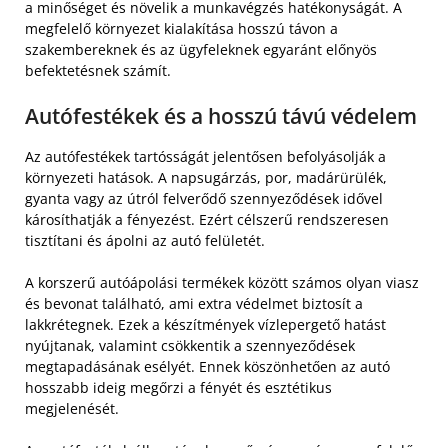
a minőséget és növelik a munkavégzés hatékonyságát. A
megfelelő környezet kialakítása hosszú távon a
szakembereknek és az ügyfeleknek egyaránt előnyös
befektetésnek számít.
Autófestékek és a hosszú távú védelem
Az autófestékek tartósságát jelentősen befolyásolják a
környezeti hatások. A napsugárzás, por, madárürülék,
gyanta vagy az útról felverődő szennyeződések idővel
károsíthatják a fényezést. Ezért célszerű rendszeresen
tisztítani és ápolni az autó felületét.
A korszerű autóápolási termékek között számos olyan viasz
és bevonat található, ami extra védelmet biztosít a
lakkrétegnek. Ezek a készítmények vízlepergető hatást
nyújtanak, valamint csökkentik a szennyeződések
megtapadásának esélyét. Ennek köszönhetően az autó
hosszabb ideig megőrzi a fényét és esztétikus
megjelenését.