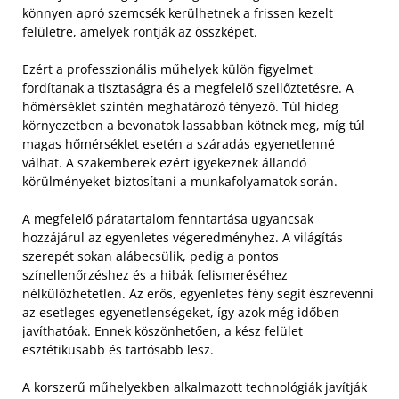
könnyen apró szemcsék kerülhetnek a frissen kezelt
felületre, amelyek rontják az összképet.
Ezért a professzionális műhelyek külön figyelmet
fordítanak a tisztaságra és a megfelelő szellőztetésre. A
hőmérséklet szintén meghatározó tényező. Túl hideg
környezetben a bevonatok lassabban kötnek meg, míg túl
magas hőmérséklet esetén a száradás egyenetlenné
válhat. A szakemberek ezért igyekeznek állandó
körülményeket biztosítani a munkafolyamatok során.
A megfelelő páratartalom fenntartása ugyancsak
hozzájárul az egyenletes végeredményhez. A világítás
szerepét sokan alábecsülik, pedig a pontos
színellenőrzéshez és a hibák felismeréséhez
nélkülözhetetlen. Az erős, egyenletes fény segít észrevenni
az esetleges egyenetlenségeket, így azok még időben
javíthatóak. Ennek köszönhetően, a kész felület
esztétikusabb és tartósabb lesz.
A korszerű műhelyekben alkalmazott technológiák javítják