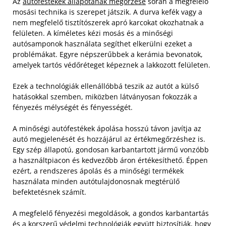
Az
autófestékek állapotának megőrzése
során a megfelelő
mosási technika is szerepet játszik. A durva kefék vagy a
nem megfelelő tisztítószerek apró karcokat okozhatnak a
felületen. A kíméletes kézi mosás és a minőségi
autósamponok használata segíthet elkerülni ezeket a
problémákat. Egyre népszerűbbek a kerámia bevonatok,
amelyek tartós védőréteget képeznek a lakkozott felületen.
Ezek a technológiák ellenállóbbá teszik az autót a külső
hatásokkal szemben, miközben látványosan fokozzák a
fényezés mélységét és fényességét.
A minőségi autófestékek ápolása hosszú távon javítja az
autó megjelenését és hozzájárul az értékmegőrzéshez is.
Egy szép állapotú, gondosan karbantartott jármű vonzóbb
a használtpiacon és kedvezőbb áron értékesíthető. Éppen
ezért, a rendszeres ápolás és a minőségi termékek
használata minden autótulajdonosnak megtérülő
befektetésnek számít.
A megfelelő fényezési megoldások, a gondos karbantartás
és a korszerű védelmi technológiák együtt biztosítják, hogy