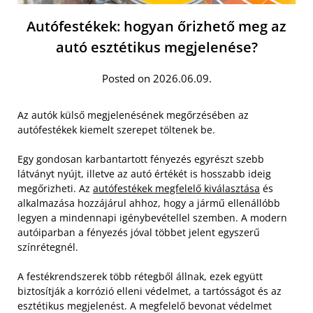
Autófestékek: hogyan őrizhető meg az
autó esztétikus megjelenése?
Posted on 2026.06.09.
Az autók külső megjelenésének megőrzésében az
autófestékek kiemelt szerepet töltenek be.
Egy gondosan karbantartott fényezés egyrészt szebb
látványt nyújt, illetve az autó értékét is hosszabb ideig
megőrizheti. Az
autófestékek megfelelő kiválasztása
és
alkalmazása hozzájárul ahhoz, hogy a jármű ellenállóbb
legyen a mindennapi igénybevétellel szemben. A modern
autóiparban a fényezés jóval többet jelent egyszerű
színrétegnél.
A festékrendszerek több rétegből állnak, ezek együtt
biztosítják a korrózió elleni védelmet, a tartósságot és az
esztétikus megjelenést. A megfelelő bevonat védelmet