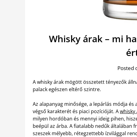
Whisky árak – mi h
ér
Posted 
A whisky árak mögött összetett tényezők álln
palack egészen eltérő szintre.
Az alapanyag minősége, a lepárlás módja és a
végső karakterét és piaci pozícióját. A
whisky
milyen hordóban és mennyi ideig pihen, hiszen
beépül az árba. A fiatalabb nedűk általában 
szeszek mélyebb, rétegzettebb ízvilággal rend