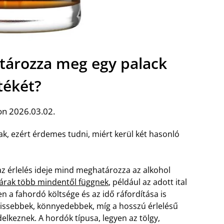
atározza meg egy palack
tékét?
on 2026.03.02.
ak, ezért érdemes tudni, miért kerül két hasonló
z érlelés ideje mind meghatározza az alkohol
 árak több mindentől függnek
, például az adott ital
 a fahordó költsége és az idő ráfordítása is
frissebbek, könnyedebbek, míg a hosszú érlelésű
elkeznek. A hordók típusa, legyen az tölgy,