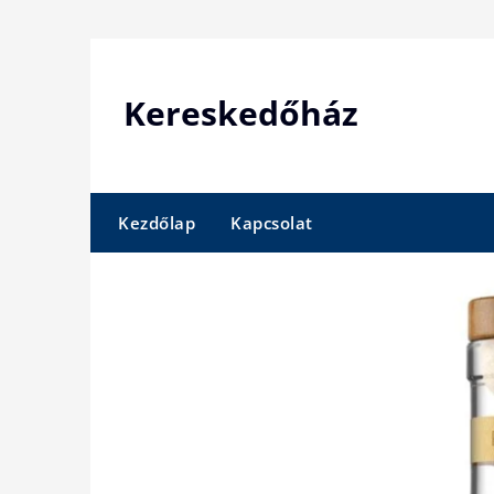
Skip
to
content
Kereskedőház
Kezdőlap
Kapcsolat