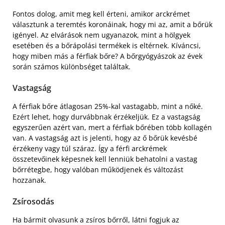
Fontos dolog, amit meg kell érteni, amikor arckrémet
választunk a teremtés koronáinak, hogy mi az, amit a bőrük
igényel. Az elvárások nem ugyanazok, mint a hölgyek
esetében és a bőrápolási termékek is eltérnek. Kíváncsi,
hogy miben más a férfiak bőre? A bőrgyógyászok az évek
során számos különbséget találtak.
Vastagság
A férfiak bőre átlagosan 25%-kal vastagabb, mint a nőké.
Ezért lehet, hogy durvábbnak érzékeljük. Ez a vastagság
egyszerűen azért van, mert a férfiak bőrében több kollagén
van. A vastagság azt is jelenti, hogy az ő bőrük kevésbé
érzékeny vagy túl száraz. Így a férfi arckrémek
összetevőinek képesnek kell lenniük behatolni a vastag
bőrrétegbe, hogy valóban működjenek és változást
hozzanak.
Zsírosodás
Ha bármit olvasunk a zsíros bőrről, látni fogjuk az