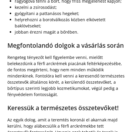
ragyogóvá tenni a bőrt, hogy friss megjelenést kapjon;
kezelni a zsírosodást;
gyógyítani a pattanásos hegeket;
helyrehozni a borotválkozás közben elkövetett
baklövéseket;
jobban érezni magát a bőrében.
Megfontolandó dolgok a vásárlás során
Rengeteg tényezőt kell figyelembe venni, mielőtt
belekezdünk a férfi arckrémek piacának feltérképezésébe,
de fontos megérteni, hogy nem minden működik
mindenkinek. Fontolóra kell venni a keresendő természetes
összetevők általános körét, a kerülendő összetevőket, a
bőrtípus szerinti legjobb kozmetikumokat, végül pedig a
fényvédelem fontosságát.
Keressük a természetes összetevőket!
Az egyik dolog, amit a teremtés koronái el akarnak majd
kerülni, hogy alábecsülik a férfi arckrémekbe tett