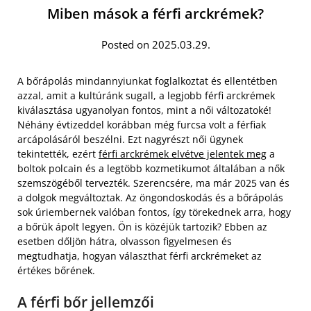
Miben mások a férfi arckrémek?
Posted on 2025.03.29.
A bőrápolás mindannyiunkat foglalkoztat és ellentétben
azzal, amit a kultúránk sugall, a legjobb férfi arckrémek
kiválasztása ugyanolyan fontos, mint a női változatoké!
Néhány évtizeddel korábban még furcsa volt a férfiak
arcápolásáról beszélni. Ezt nagyrészt női ügynek
tekintették, ezért
férfi arckrémek elvétve jelentek meg
a
boltok polcain és a legtöbb kozmetikumot általában a nők
szemszögéből tervezték. Szerencsére, ma már 2025 van és
a dolgok megváltoztak. Az öngondoskodás és a bőrápolás
sok úriembernek valóban fontos, így törekednek arra, hogy
a bőrük ápolt legyen. Ön is közéjük tartozik? Ebben az
esetben dőljön hátra, olvasson figyelmesen és
megtudhatja, hogyan választhat férfi arckrémeket az
értékes bőrének.
A férfi bőr jellemzői