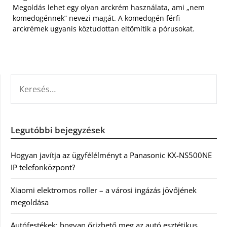
Megoldás lehet egy olyan arckrém használata, ami „nem
komedogénnek” nevezi magát. A komedogén férfi
arckrémek ugyanis köztudottan eltömítik a pórusokat.
KERESÉS:
Legutóbbi bejegyzések
Hogyan javítja az ügyfélélményt a Panasonic KX-NS500NE
IP telefonközpont?
Xiaomi elektromos roller – a városi ingázás jövőjének
megoldása
Autófestékek: hogyan őrizhető meg az autó esztétikus