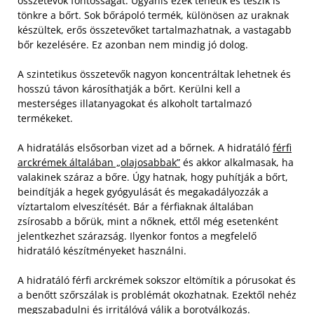
összetevők fontosságát. Ugyanis ezek tehetik és teszik is
tönkre a bőrt. Sok bőrápoló termék, különösen az uraknak
készültek, erős összetevőket tartalmazhatnak, a vastagabb
bőr kezelésére. Ez azonban nem mindig jó dolog.
A szintetikus összetevők nagyon koncentráltak lehetnek és
hosszú távon károsíthatják a bőrt. Kerülni kell a
mesterséges illatanyagokat és alkoholt tartalmazó
termékeket.
A hidratálás elsősorban vizet ad a bőrnek. A hidratáló
férfi
arckrémek általában „olajosabbak”
és akkor alkalmasak, ha
valakinek száraz a bőre. Úgy hatnak, hogy puhítják a bőrt,
beindítják a hegek gyógyulását és megakadályozzák a
víztartalom elveszítését. Bár a férfiaknak általában
zsírosabb a bőrük, mint a nőknek, ettől még esetenként
jelentkezhet szárazság. Ilyenkor fontos a megfelelő
hidratáló készítményeket használni.
A hidratáló férfi arckrémek sokszor eltömítik a pórusokat és
a benőtt szőrszálak is problémát okozhatnak. Ezektől nehéz
megszabadulni és irritálóvá válik a borotválkozás.