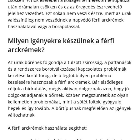
csökken. A nők esetében a kollagéntermelés a menopauza
után drámaian csökken és ez az öregedés észrevehető
jeleihez vezethet. Ezt sokan nem veszik észre, mert az urak
valószínűleg nem vesződnek a napvédő férfi arckrémek
használatával vagy a bőrápolással.
Milyen igényekre készülnek a férfi
arckrémek?
Az urak bőrének fő gondja a túlzott zsírosság, a pattanások
és a rendszeres borotválkozással kapcsolatos problémák
kezelése körül forog, de a legtöbb ilyen probléma
kezelésére hasznosak a férfi arckrémek. Bár elsődleges
céljuk a hidratálás, mégis aktívan dolgoznak azon, hogy jó
dolgokat adjanak a bőrnek, közben megszüntetik az olyan
kellemetlen problémákat, mint a sötét foltok, gyógyuló
hegek és így tovább. A bőrtípusnak megfelelően az igények
változhatnak.
A férfi arckrémek használata segíthet: