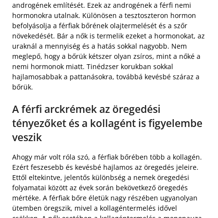
androgének említését. Ezek az androgének a férfi nemi
hormonokra utalnak. Különösen a tesztoszteron hormon
befolyásolja a férfiak bőrének olajtermelését és a szőr
növekedését. Bár a nők is termelik ezeket a hormonokat, az
uraknál a mennyiség és a hatás sokkal nagyobb. Nem
meglepő, hogy a bőrük kétszer olyan zsíros, mint a nőké a
nemi hormonok miatt. Tinédzser korukban sokkal
hajlamosabbak a pattanásokra, továbbá kevésbé száraz a
bőrük.
A férfi arckrémek az öregedési
tényezőket és a kollagént is figyelembe
veszik
Ahogy már volt róla szó, a férfiak bőrében több a kollagén.
Ezért feszesebb és kevésbé hajlamos az öregedés jeleire.
Ettől eltekintve, jelentős különbség a nemek öregedési
folyamatai között az évek során bekövetkező öregedés
mértéke. A férfiak bőre életük nagy részében ugyanolyan
ütemben öregszik, mivel a kollagéntermelés idővel