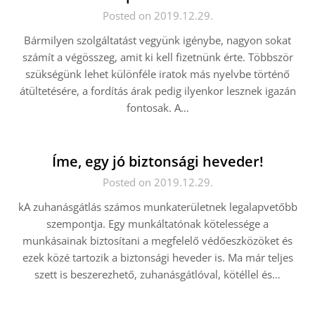
Posted on 2019.12.29.
Bármilyen szolgáltatást vegyünk igénybe, nagyon sokat
számít a végösszeg, amit ki kell fizetnünk érte. Többször
szükségünk lehet különféle iratok más nyelvbe történő
átültetésére, a fordítás árak pedig ilyenkor lesznek igazán
fontosak. A…
Íme, egy jó biztonsági heveder!
Posted on 2019.12.29.
kA zuhanásgátlás számos munkaterületnek legalapvetőbb
szempontja. Egy munkáltatónak kötelessége a
munkásainak biztosítani a megfelelő védőeszközöket és
ezek közé tartozik a biztonsági heveder is. Ma már teljes
szett is beszerezhető, zuhanásgátlóval, kötéllel és…