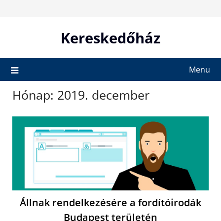
Skip
to
content
Kereskedőház
Menu
Hónap:
2019. december
Állnak rendelkezésére a fordítóirodák
Budapest területén