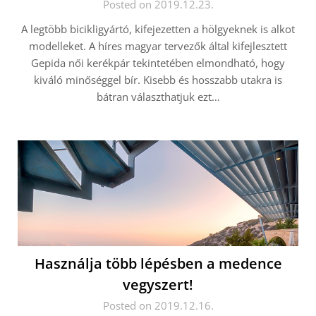
Posted on 2019.12.23.
A legtöbb bicikligyártó, kifejezetten a hölgyeknek is alkot
modelleket. A híres magyar tervezők által kifejlesztett
Gepida női kerékpár tekintetében elmondható, hogy
kiváló minőséggel bír. Kisebb és hosszabb utakra is
bátran választhatjuk ezt…
Használja több lépésben a medence
vegyszert!
Posted on 2019.12.16.