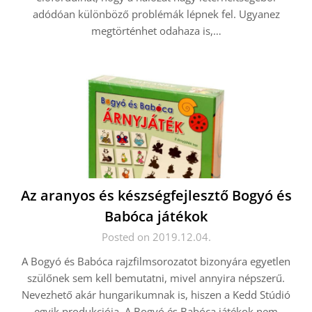
adódóan különböző problémák lépnek fel. Ugyanez
megtörténhet odahaza is,…
Az aranyos és készségfejlesztő Bogyó és
Babóca játékok
Posted on 2019.12.04.
A Bogyó és Babóca rajzfilmsorozatot bizonyára egyetlen
szülőnek sem kell bemutatni, mivel annyira népszerű.
Nevezhető akár hungarikumnak is, hiszen a Kedd Stúdió
egyik produkciója. A Bogyó és Babóca játékok nem