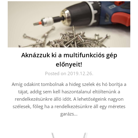
Aknázzuk ki a multifunkciós gép
előnyeit!
Posted on 2019.12.26.
Amíg odakint tombolnak a hideg szelek és hó borítja a
tájat, addig sem kell haszontalanul eltöltenünk a
rendelkezésünkre álló időt. A lehetőségeink nagyon
szélesek, főleg ha a rendelkezésünkre áll egy méretes
garázs…