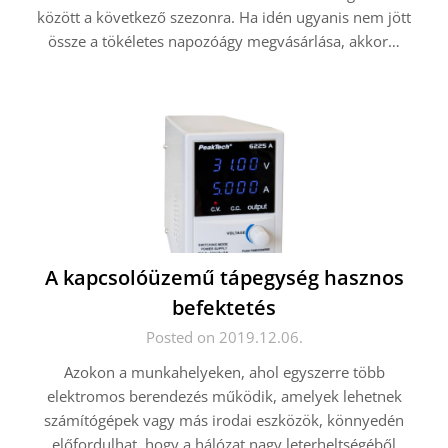
között a következő szezonra. Ha idén ugyanis nem jött
össze a tökéletes napozóágy megvásárlása, akkor…
A kapcsolóüzemű tápegység hasznos
befektetés
Posted on 2019.12.06.
Azokon a munkahelyeken, ahol egyszerre több
elektromos berendezés működik, amelyek lehetnek
számítógépek vagy más irodai eszközök, könnyedén
előfordulhat, hogy a hálózat nagy leterheltségéből