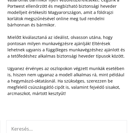
Portwest ellenőrzött és megbízható biztonsági heveder
modelljeit értékesíti Magyarországon, amit a földrajzi
korlátok megszűnésével online meg tud rendelni
bárhonnan és bármikor.
Mielőtt kiválasztaná az ideálist, olvasson utána, hogy
pontosan milyen munkavégzésre ajánlják! Eltérések
lehetnek ugyanis a függőleges munkavégzéshez ajánlott és
a tetőfedéshez alkalmas biztonsági heveder típusok között.
Ugyanez érvényes az oszlopokon végzett munkák esetében
is, hiszen nem ugyanaz a modell alkalmas rá, mint például
a hegymászó-oktatásnál. Ha szükséges, szerezzen be
megfelelő csúszásgátló cipőt is, valamint fejvédő sisakot,
arcmaszkot, mártott kesztyűt!
KERESÉS: