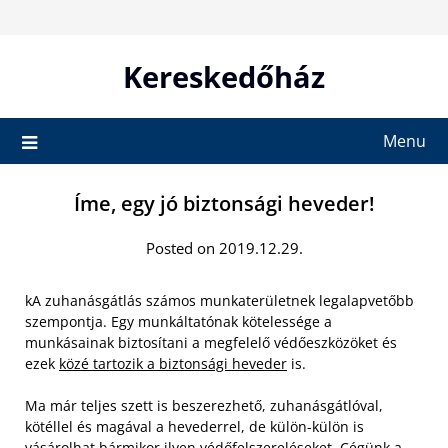
Skip
to
content
Kereskedőház
Menu
Íme, egy jó biztonsági heveder!
Posted on 2019.12.29.
kA zuhanásgátlás számos munkaterületnek legalapvetőbb
szempontja. Egy munkáltatónak kötelessége a
munkásainak biztosítani a megfelelő védőeszközöket és
ezek
közé tartozik a biztonsági heveder
is.
Ma már teljes szett is beszerezhető, zuhanásgátlóval,
kötéllel és magával a hevederrel, de külön-külön is
vásárolhat bármikor ilyen védőfelszereléseket. Cégünk a