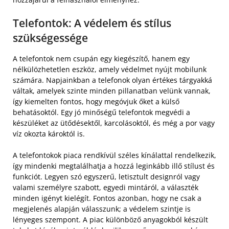
Telefontok: A védelem és stílus
szükségessége
A telefontok nem csupán egy kiegészítő, hanem egy
nélkülözhetetlen eszköz, amely védelmet nyújt mobilunk
számára. Napjainkban a telefonok olyan értékes tárgyakká
váltak, amelyek szinte minden pillanatban velünk vannak,
így kiemelten fontos, hogy megóvjuk őket a külső
behatásoktól. Egy jó minőségű telefontok megvédi a
készüléket az ütődésektől, karcolásoktól, és még a por vagy
víz okozta károktól is.
A telefontokok piaca rendkívül széles kínálattal rendelkezik,
így mindenki megtalálhatja a hozzá leginkább illő stílust és
funkciót. Legyen szó egyszerű, letisztult designról vagy
valami személyre szabott, egyedi mintáról, a választék
minden igényt kielégít. Fontos azonban, hogy ne csak a
megjelenés alapján válasszunk; a védelem szintje is
lényeges szempont. A piac különböző anyagokból készült