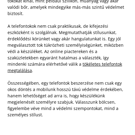
tokokat kínál, mint például szilikon, műanyag vagy akár
valódi bőr, amelyek mindegyike más-más szintű védelmet
biztosít.
A telefontokok nem csak praktikusak, de kifejezési
eszközként is szolgálnak. Megmutathatják stílusunkat,
érdeklődési körünket vagy akár hangulatunkat is. Egy jól
megválasztott tok tükrözheti személyiségünket, miközben
védi a készüléket. Az online piactereken és a
szaküzletekben egyaránt hatalmas a választék, így
mindenki számára elérhetővé válik a
tökéletes telefontok
megtalálása
.
Összességében, egy telefontok beszerzése nem csak egy
okos döntés a mobilunk hosszú távú védelme érdekében,
hanem lehetőséget ad arra is, hogy készülékünk
megjelenését személyre szabjuk. Válasszunk bölcsen,
figyelembe véve mind a védelmi szempontokat, mind a
személyes stílust.