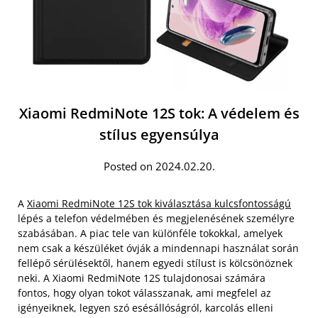
Xiaomi RedmiNote 12S tok: A védelem és
stílus egyensúlya
Posted on 2024.02.20.
A
Xiaomi RedmiNote 12S tok kiválasztása kulcsfontosságú
lépés a telefon védelmében és megjelenésének személyre
szabásában. A piac tele van különféle tokokkal, amelyek
nem csak a készüléket óvják a mindennapi használat során
fellépő sérülésektől, hanem egyedi stílust is kölcsönöznek
neki. A Xiaomi RedmiNote 12S tulajdonosai számára
fontos, hogy olyan tokot válasszanak, ami megfelel az
igényeiknek, legyen szó esésállóságról, karcolás elleni