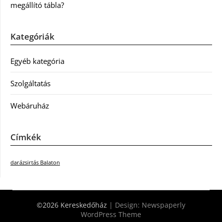
megállító tábla?
Kategóriák
Egyéb kategória
Szolgáltatás
Webáruház
Címkék
darázsirtás Balaton
©2026 Kereskedőház
| Design:
Newspaperly
WordPress Theme