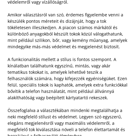
védelemről vagy vízállóságról.
Amikor választásról van szó, érdemes figyelembe venni a
készülék pontos méreteit és dizájnját, hogy a tok
tökéletesen illeszkedjen. A piacon számos márkától és
különböző anyagokból készült tokok közül válogathatunk,
mint például szilikon, bőr, vagy kemény műanyag, amelyek
mindegyike más-más védelmet és megjelenést biztosít.
A funkcionalitás mellett a stílus is fontos szempont. A
kínálatban találhatunk egyszínű, mintás, vagy akár
tematikus tokokat is, amelyek lehetővé teszik a
felhasználók számára, hogy kifejezzék egyéniségüket. Ezen
felül, speciális tokok is kaphatók, amelyek extra funkciókkal
bővítik a telefon használatát, mint például állvánnyá
alakíthatóság vagy beépített kártyatartó rekeszek.
Összefoglalva a választékában mindenki megtalálhatja a
neki megfelelő stílust és védelmet. Legyen szó egyszerű,
elegáns megjelenésről vagy maximális védelemről, a
megfelelő tok kiválasztása növeli a telefon élettartamát és
hozzájárul a felhasználói élményhez.