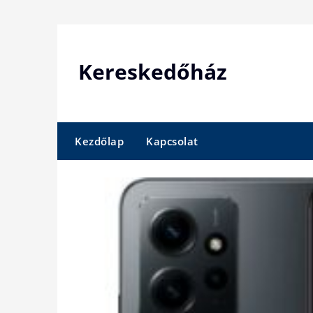
Skip
to
content
Kereskedőház
Kezdőlap
Kapcsolat