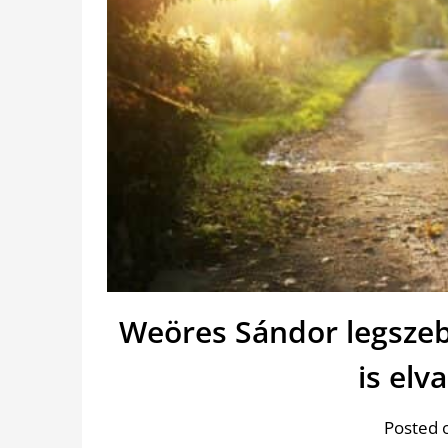
Weöres Sándor legszeb
is elv
Posted 