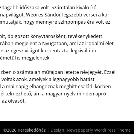
zdagabb időszaka volt. Számtalan kiváló író
 napvilágot. Weöres Sándor legszebb versei a kor
emutatják, hogy mennyire színpompás éra volt ez.
lt, dolgozott könyvtárosként, tevékenykedett
orában megjelent a Nyugatban, ami az irodalmi élet
te az egész világot körbeutazta, legkiválóbb
émetül is megjelentek.
zben ő számtalan műfajban letette névjegyét. Ezzel
i
voltak azok, amelyek a legnagyobb hatást
 a mai napig elhangoznak meghitt családi körben
n értelmezhető, ám a magyar nyelv minden apró
 az olvasót.
©2026 Kereskedőház
| Design:
Newspaperly WordPress Theme