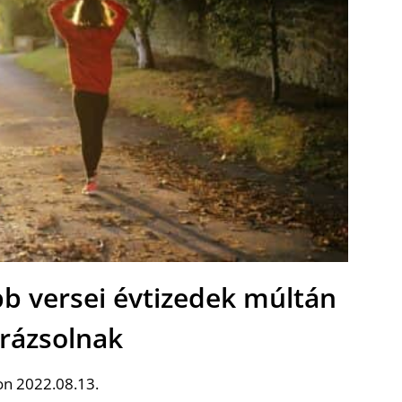
b versei évtizedek múltán
arázsolnak
on 2022.08.13.