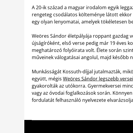
A 20-ik század a magyar irodalom egyik legga
rengeteg csodálatos költeménye látott ekkor
egy olyan lenyomatai, amelyek tökéletesen b
Weöres Sándor életpályája roppant gazdag vo
újságíróként, első verse pedig már 19 éves k
meghatározó folyóirata volt. Élete során szin
műveinek válogatásai angolul, majd később n
Munkásságát Kossuth-díjjal jutalmazták, mikö
együtt, mégis
Weöres Sándor legszebb verse
gyakorolták az utókorra. Gyermekversei mind
vagy az óvodai foglalkozások során. Könnye
fordulatát felhasználó nyelvezete elvarázsolja