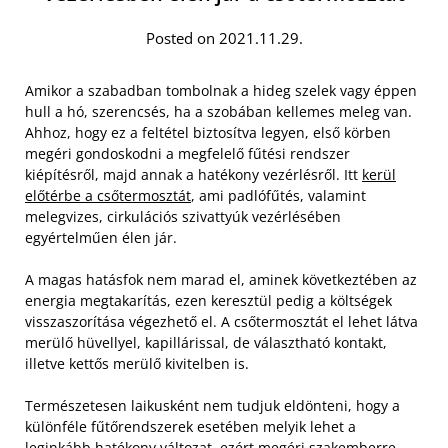
Posted on 2021.11.29.
Amikor a szabadban tombolnak a hideg szelek vagy éppen
hull a hó, szerencsés, ha a szobában kellemes meleg van.
Ahhoz, hogy ez a feltétel biztosítva legyen, első körben
megéri gondoskodni a megfelelő fűtési rendszer
kiépítésről, majd annak a hatékony vezérlésről. Itt
kerül
előtérbe a csőtermosztát
, ami padlófűtés, valamint
melegvizes, cirkulációs szivattyúk vezérlésében
egyértelműen élen jár.
A magas hatásfok nem marad el, aminek következtében az
energia megtakarítás, ezen keresztül pedig a költségek
visszaszorítása végezhető el. A csőtermosztát el lehet látva
merülő hüvellyel, kapillárissal, de választható kontakt,
illetve kettős merülő kivitelben is.
Természetesen laikusként nem tudjuk eldönteni, hogy a
különféle fűtőrendszerek esetében melyik lehet a
leginkább hatékony változat, ezért megéri szakemberre