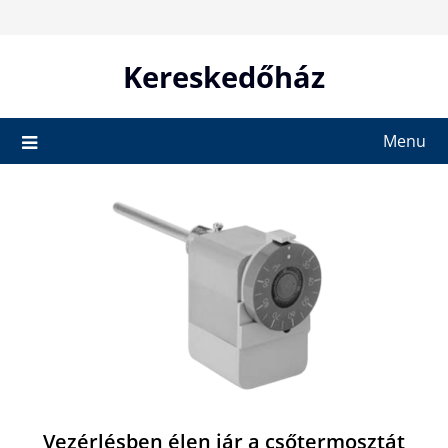
Skip
to
content
Kereskedőház
Menu
Vezérlésben élen jár a csőtermosztát