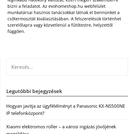
bízni a feladatot. Az evohomeshop.hu webfelület
munkatársai hasznos tanácsokkal látnak el bennünket a
csőtermosztát kiválasztásában. A felszerelésük történhet
szerelőlapra vagy közvetlenül a fűtőtestre, helyzettől
függően.
KERESÉS:
Legutóbbi bejegyzések
Hogyan javítja az ügyfélélményt a Panasonic KX-NS500NE
IP telefonközpont?
Xiaomi elektromos roller – a városi ingázás jövőjének
megoldása