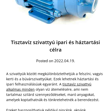
Tisztavíz szivattyú ipari és háztartási
célra
Posted on 2022.04.19.
A szivattyúk között megkülönböztethetjük a felszíni, vagyis
kerti és a búvárszivattyúkat. Ezek lehetnek háztartási és
ipari felhasználásúak egyaránt. A
tisztavíz szivattyú
alkalmas minden
olyan víz átemelésére, ami nem
tartalmaz szilárd szennyeződéseket, maró anyagokat,
amelyek koptathatnák és tönkretehetnék a berendezést.
Ezeket hasznosíthatjuk például pincénk, aknánk,