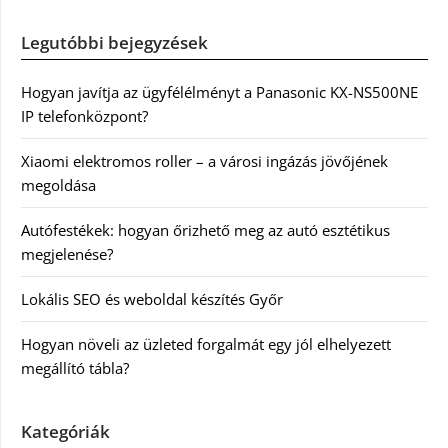
Legutóbbi bejegyzések
Hogyan javítja az ügyfélélményt a Panasonic KX-NS500NE
IP telefonközpont?
Xiaomi elektromos roller – a városi ingázás jövőjének
megoldása
Autófestékek: hogyan őrizhető meg az autó esztétikus
megjelenése?
Lokális SEO és weboldal készítés Győr
Hogyan növeli az üzleted forgalmát egy jól elhelyezett
megállító tábla?
Kategóriák