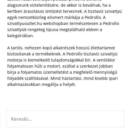
alagsorunk víztelenítésére, de akkor is beválnak, ha a
kertben árasztásos öntözést terveznek. A tisztavíz szivattyú
egyik nemzetközileg elismert márkája a Pedrollo. A
szivattyuoutlet.hu webshopban természetesen a Pedrollo
szivattyúk rengeteg típusa megtalálható ebben a
kategóriában.
A tartós, nehezen kopó alkatrészek hosszú élettartamot
biztosítanak a termékeknek. A Pedrollo tisztavíz szivattyú
motorja is kiemelkedő tulajdonságokkal bír. A ventilátor
folyamatosan hűti a motort, ezáltal a szerkezet jobban
bírja a folyamatos üzemeltetést a megfelelő mennyiségű
folyadék szállításával. Mind háztartási, mind kisebb ipari
alkalmazásokban megállja a helyét.
KERESÉS: