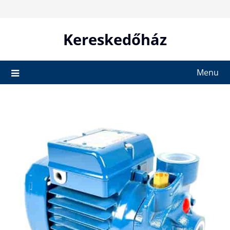
Skip
to
content
Kereskedőház
Menu