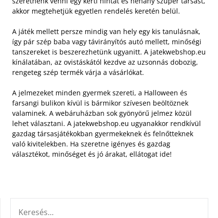
szeretnénk venni egy kerti hintát és néhány szuper társast,
akkor megtehetjük egyetlen rendelés keretén belül.
A játék mellett persze mindig van hely egy kis tanulásnak,
így pár szép baba vagy távirányítós autó mellett, minőségi
tanszereket is beszerezhetünk ugyanitt. A jatekwebshop.eu
kínálatában, az ovistáskától kezdve az uzsonnás dobozig,
rengeteg szép termék várja a vásárlókat.
A jelmezeket minden gyermek szereti, a Halloween és
farsangi bulikon kívül is bármikor szívesen beöltöznek
valaminek. A webáruházban sok gyönyörű jelmez közül
lehet választani. A jatekwebshop.eu ugyanakkor rendkívül
gazdag társasjátékokban gyermekeknek és felnőtteknek
való kivitelekben. Ha szeretne igényes és gazdag
választékot, minőséget és jó árakat, ellátogat ide!
KERESÉS: