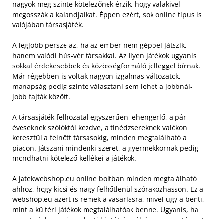
nagyok meg szinte kötelezőnek érzik, hogy valakivel
megosszák a kalandjaikat. Éppen ezért, sok online típus is
valójában társasjáték.
A legjobb persze az, ha az ember nem géppel játszik,
hanem valódi hús-vér társakkal. Az ilyen játékok ugyanis
sokkal érdekesebbek és közösségformáló jelleggel bírnak.
Már régebben is voltak nagyon izgalmas változatok,
manapság pedig szinte választani sem lehet a jobbnál-
jobb fajták között.
A társasjáték felhozatal egyszerűen lehengerlő, a pár
éveseknek szólóktól kezdve, a tinédzsereknek valókon
keresztül a felnőtt társasokig, minden megtalálható a
piacon. Játszani mindenki szeret, a gyermekkornak pedig
mondhatni kötelező kellékei a játékok.
A
jatekwebshop.eu
online boltban minden megtalálható
ahhoz, hogy kicsi és nagy felhőtlenül szórakozhasson. Ez a
webshop.eu azért is remek a vásárlásra, mivel úgy a benti,
mint a kültéri játékok megtalálhatóak benne. Ugyanis, ha