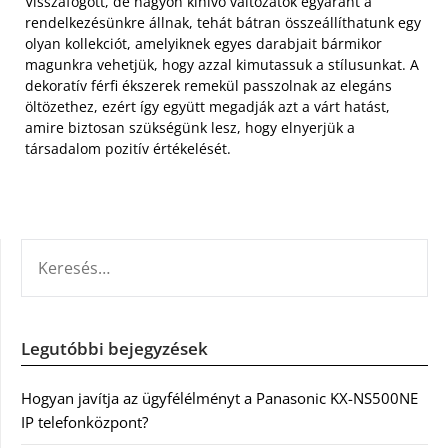
Visszafogott, de nagyon kihívó változatok egyaránt a
rendelkezésünkre állnak, tehát bátran összeállíthatunk egy
olyan kollekciót, amelyiknek egyes darabjait bármikor
magunkra vehetjük, hogy azzal kimutassuk a stílusunkat. A
dekoratív férfi ékszerek remekül passzolnak az elegáns
öltözethez, ezért így együtt megadják azt a várt hatást,
amire biztosan szükségünk lesz, hogy elnyerjük a
társadalom pozitív értékelését.
KERESÉS:
Legutóbbi bejegyzések
Hogyan javítja az ügyfélélményt a Panasonic KX-NS500NE
IP telefonközpont?