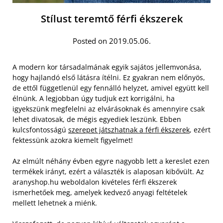
Stílust teremtő férfi ékszerek
Posted on 2019.05.06.
A modern kor társadalmának egyik sajátos jellemvonása,
hogy hajlandó első látásra ítélni. Ez gyakran nem előnyös,
de ettől függetlenül egy fennálló helyzet, amivel együtt kell
élnünk. A legjobban úgy tudjuk ezt korrigálni, ha
igyekszünk megfelelni az elvárásoknak és amennyire csak
lehet divatosak, de mégis egyediek leszünk. Ebben
kulcsfontosságú
szerepet játszhatnak a férfi ékszerek
, ezért
fektessünk azokra kiemelt figyelmet!
Az elmúlt néhány évben egyre nagyobb lett a kereslet ezen
termékek irányt, ezért a választék is alaposan kibővült. Az
aranyshop.hu weboldalon kivételes férfi ékszerek
ismerhetőek meg, amelyek kedvező anyagi feltételek
mellett lehetnek a miénk.