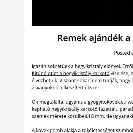
Remek ajándék a 
Posted 
Igazán sokrétűek a hegyikristály előnyei. Errő
Kitűnő ötlet a hegyikristály karkötő
viselése, 
élvezhetjük. Viszont sokan nem tudják, hogy
ásványokból elkészített ékszert.
Ön megtalálta, ugyanis a gyogyitokovek.eu we
kapható hegyikristály karkötő fazettált, páratl
szemek mérete körülbelül 8 mm, de ugyanakk
A kövek gömb alakja a tökéletességet szimboliz