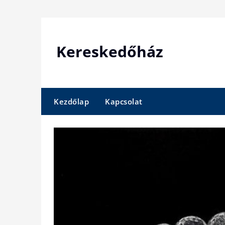
Skip
to
content
Kereskedőház
Kezdőlap
Kapcsolat