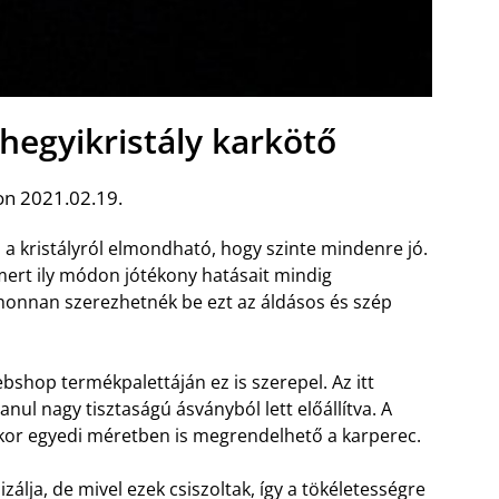
hegyikristály karkötő
on 2021.02.19.
l a kristályról elmondható, hogy szinte mindenre jó.
mert ily módon jótékony hatásait mindig
 honnan szerezhetnék be ezt az áldásos és szép
bshop termékpalettáján ez is szerepel. Az itt
anul nagy tisztaságú ásványból lett előállítva. A
or egyedi méretben is megrendelhető a karperec.
álja, de mivel ezek csiszoltak, így a tökéletességre