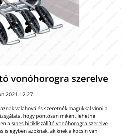
lító vonóhorogra szerelve
on 2021.12.27.
aznak valahová és szeretnék magukkal vinni a
 vizsgálata, hogy pontosan miként lehetne
ben a
sínes bicikliszállító vonóhorogra szerelve
.
 is egyben azoknak, akiknek a kocsin van