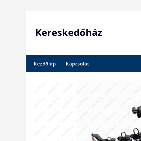
Skip
to
content
Kereskedőház
Kezdőlap
Kapcsolat