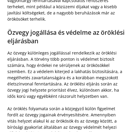
vagyontárgy fenntartásával kapcsolatos rendszeres
terheket, mint például a közüzemi díjakat vagy a kisebb
javítási költségeket, de a nagyobb beruházások már az
örökösöket terhelik.
Özvegy jogállása és védelme az öröklési
eljárásban
Az özvegy különleges jogállással rendelkezik az öröklési
eljárásban. A törvény több ponton is védelmet biztosít
számára, hogy érdekei ne sérüljenek az örökösökkel
szemben. Ez a védelem kiterjed a lakhatás biztosítására, a
megélhetés zavartalanságára és a korábban megszokott
életszínvonal fenntartására. Az öröklési eljárás során az
özvegy jogi helyzete prioritást élvez, különösen akkor, ha
idős korú vagy egyébként rászorult helyzetben van.
Az öröklés folyamata során a közjegyző külön figyelmet
fordít az özvegy jogainak érvényesítésére. Amennyiben
vitás helyzet alakul ki az örökösök és az özvegy között, a
bírósági gyakorlat általában az özvegy védelmét helyezi