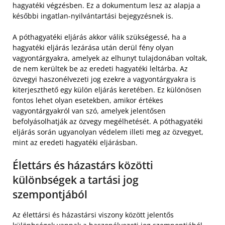
hagyatéki végzésben. Ez a dokumentum lesz az alapja a
későbbi ingatlan-nyilvántartási bejegyzésnek is.
A póthagyatéki eljárás akkor válik szükségessé, ha a
hagyatéki eljárás lezárása után derül fény olyan
vagyontárgyakra, amelyek az elhunyt tulajdonában voltak,
de nem kerültek be az eredeti hagyatéki leltárba. Az
özvegyi haszonélvezeti jog ezekre a vagyontárgyakra is
kiterjeszthető egy külön eljárás keretében. Ez különösen
fontos lehet olyan esetekben, amikor értékes
vagyontárgyakról van szó, amelyek jelentősen
befolyásolhatják az özvegy megélhetését. A póthagyatéki
eljárás során ugyanolyan védelem illeti meg az özvegyet,
mint az eredeti hagyatéki eljárásban.
Élettárs és házastárs közötti
különbségek a tartási jog
szempontjából
Az élettársi és házastársi viszony között jelentős