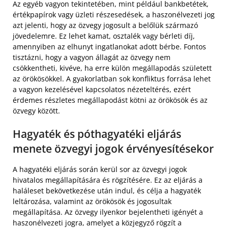
Az egyéb vagyon tekintetében, mint például bankbetétek,
értékpapírok vagy üzleti részesedések, a haszonélvezeti jog
azt jelenti, hogy az özvegy jogosult a belőlük származó
jövedelemre. Ez lehet kamat, osztalék vagy bérleti díj,
amennyiben az elhunyt ingatlanokat adott bérbe. Fontos
tisztázni, hogy a vagyon állagát az özvegy nem
csökkentheti, kivéve, ha erre külön megállapodás született
az örökösökkel. A gyakorlatban sok konfliktus forrása lehet
a vagyon kezelésével kapcsolatos nézeteltérés, ezért
érdemes részletes megállapodást kötni az örökösök és az
özvegy között.
Hagyaték és póthagyatéki eljárás
menete özvegyi jogok érvényesítésekor
A hagyatéki eljárás során kerül sor az özvegyi jogok
hivatalos megállapítására és rögzítésére. Ez az eljárás a
haláleset bekövetkezése után indul, és célja a hagyaték
leltározása, valamint az örökösök és jogosultak
megállapítása. Az özvegy ilyenkor bejelentheti igényét a
haszonélvezeti jogra, amelyet a közjegyző rögzít a