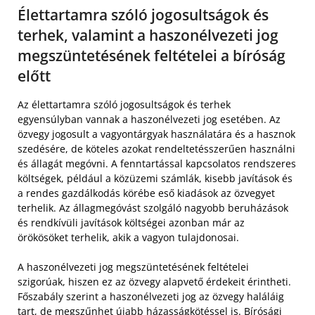
Élettartamra szóló jogosultságok és
terhek, valamint a haszonélvezeti jog
megszüntetésének feltételei a bíróság
előtt
Az élettartamra szóló jogosultságok és terhek
egyensúlyban vannak a haszonélvezeti jog esetében. Az
özvegy jogosult a vagyontárgyak használatára és a hasznok
szedésére, de köteles azokat rendeltetésszerűen használni
és állagát megóvni. A fenntartással kapcsolatos rendszeres
költségek, például a közüzemi számlák, kisebb javítások és
a rendes gazdálkodás körébe eső kiadások az özvegyet
terhelik. Az állagmegóvást szolgáló nagyobb beruházások
és rendkívüli javítások költségei azonban már az
örökösöket terhelik, akik a vagyon tulajdonosai.
A haszonélvezeti jog megszüntetésének feltételei
szigorúak, hiszen ez az özvegy alapvető érdekeit érintheti.
Főszabály szerint a haszonélvezeti jog az özvegy haláláig
tart, de megszűnhet újabb házasságkötéssel is. Bírósági