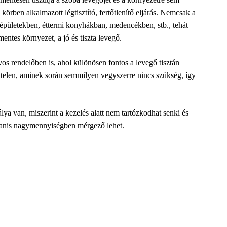
körben alkalmazott légtisztító, fertőtlenítő eljárás. Nemcsak a
 épületekben, éttermi konyhákban,
medencékben, stb., tehát
entes környezet, a jó és tiszta levegő.
os rendelőben is, ahol különösen fontos a levegő tisztán
ytelen, aminek során semmilyen vegyszerre nincs szükség, így
ya van, miszerint a kezelés alatt nem tartózkodhat senki és
yanis nagymennyiségben mérgező lehet.