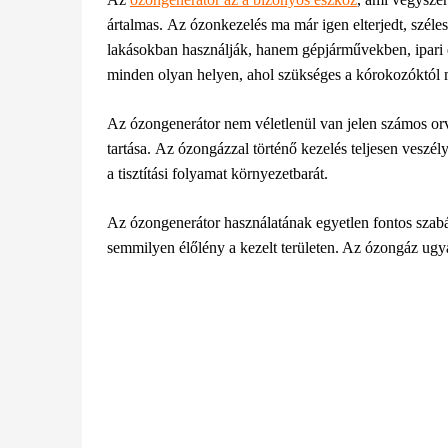
ártalmas.
Az ózonkezelés ma már igen elterjedt, széles 
lakásokban használják, hanem gépjárművekben, ipari
minden olyan helyen,
ahol szükséges a kórokozóktól m
Az ózongenerátor nem véletlenül van jelen számos orv
tartása.
Az ózongázzal történő kezelés teljesen veszél
a tisztítási folyamat környezetbarát.
Az ózongenerátor használatának egyetlen fontos szabál
semmilyen élőlény a kezelt területen. Az ózongáz ug