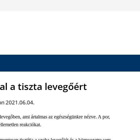
l a tiszta levegőért
on 2021.06.04.
levegőben, ami ártalmas az egészségünkre nézve. A por,
ellemetlen reakciókat.
mentesen tisztítja a szoba levegőjét és a környezetre sem