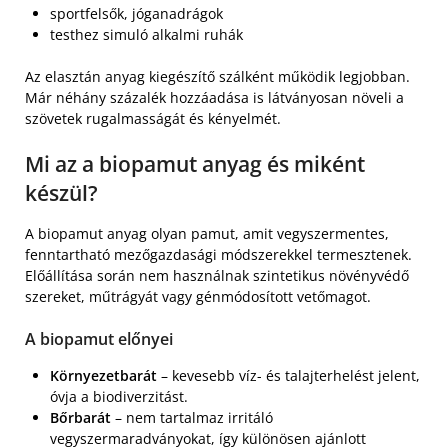
sportfelsők, jóganadrágok
testhez simuló alkalmi ruhák
Az elasztán anyag kiegészítő szálként működik legjobban.
Már néhány százalék hozzáadása is látványosan növeli a
szövetek rugalmasságát és kényelmét.
Mi az a biopamut anyag és miként
készül?
A biopamut anyag olyan pamut, amit vegyszermentes,
fenntartható mezőgazdasági módszerekkel termesztenek.
Előállítása során nem használnak szintetikus növényvédő
szereket, műtrágyát vagy génmódosított vetőmagot.
A biopamut előnyei
Környezetbarát
– kevesebb víz- és talajterhelést jelent,
óvja a biodiverzitást.
Bőrbarát
– nem tartalmaz irritáló
vegyszermaradványokat, így különösen ajánlott