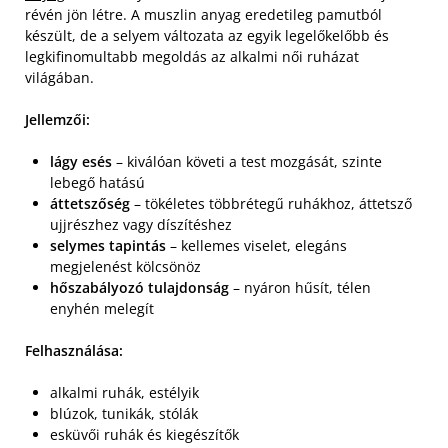
révén jön létre. A muszlin anyag eredetileg pamutból
készült, de a selyem változata az egyik legelőkelőbb és
legkifinomultabb megoldás az alkalmi női ruházat
világában.
Jellemzői:
lágy esés
– kiválóan követi a test mozgását, szinte
lebegő hatású
áttetszőség
– tökéletes többrétegű ruhákhoz, áttetsző
ujjrészhez vagy díszítéshez
selymes tapintás
– kellemes viselet, elegáns
megjelenést kölcsönöz
hőszabályozó tulajdonság
– nyáron hűsít, télen
enyhén melegít
Felhasználása:
alkalmi ruhák, estélyik
blúzok, tunikák, stólák
esküvői ruhák és kiegészítők