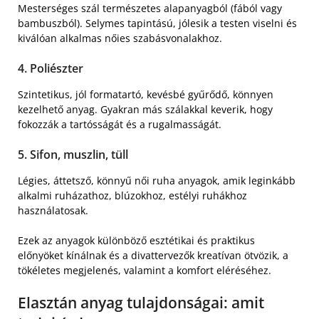
Mesterséges szál természetes alapanyagból (fából vagy
bambuszból). Selymes tapintású, jólesik a testen viselni és
kiválóan alkalmas nőies szabásvonalakhoz.
4. Poliészter
Szintetikus, jól formatartó, kevésbé gyűrődő, könnyen
kezelhető anyag. Gyakran más szálakkal keverik, hogy
fokozzák a tartósságát és a rugalmasságát.
5. Sifon, muszlin, tüll
Légies, áttetsző, könnyű női ruha anyagok, amik leginkább
alkalmi ruházathoz, blúzokhoz, estélyi ruhákhoz
használatosak.
Ezek az anyagok különböző esztétikai és praktikus
előnyöket kínálnak és a divattervezők kreatívan ötvözik, a
tökéletes megjelenés, valamint a komfort eléréséhez.
Elasztán anyag tulajdonságai: amit