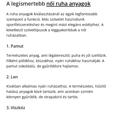
A legismertebb
női ruha anyagok
A ruha anyagok kiválasztásánál az egyik legfontosabb
szempont a funkció. Más szövetet használunk
sportfelszereléshez és megint mást elegáns estélyihez. A
következő szövettípusok a leggyakoribbak a női
ruházatban.
1. Pamut
Természetes anyag, ami légáteresztő, puha és jól szellőzik.
Főként pólókhoz, blúzokhoz, nyári ruhákhoz használják. A
pamut sokoldalú, de gyűrődésre hajlamos.
2. Len
Kiválóan alkalmas nyári ruházathoz. A természetes, hűsítő
hatású anyagok közé tartozik, ami azonban szintén
könnyen gyűrődik, de strapabíró és tartós.
3. Viszkóz