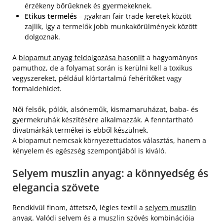
érzékeny bőrűeknek és gyermekeknek.
Etikus termelés
– gyakran fair trade keretek között
zajlik, így a termelők jobb munkakörülmények között
dolgoznak.
A
biopamut anyag feldolgozása hasonlít
a hagyományos
pamuthoz, de a folyamat során is kerülni kell a toxikus
vegyszereket, például klórtartalmú fehérítőket vagy
formaldehidet.
Női felsők, pólók, alsóneműk, kismamaruházat, baba- és
gyermekruhák készítésére alkalmazzák. A fenntartható
divatmárkák termékei is ebből készülnek.
A biopamut nemcsak környezettudatos választás, hanem a
kényelem és egészség szempontjából is kiváló.
Selyem muszlin anyag: a könnyedség és
elegancia szövete
Rendkívül finom, áttetsző, légies textil a
selyem muszlin
anyag
. Valódi selyem és a muszlin szövés kombinációja