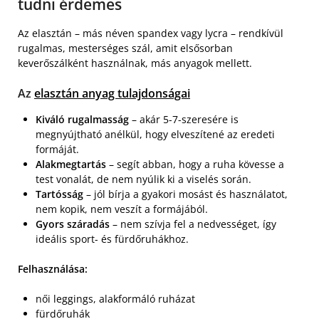
tudni érdemes
Az elasztán – más néven spandex vagy lycra – rendkívül
rugalmas, mesterséges szál, amit elsősorban
keverőszálként használnak, más anyagok mellett.
Az
elasztán anyag tulajdonságai
Kiváló rugalmasság
– akár 5-7-szeresére is
megnyújtható anélkül, hogy elveszítené az eredeti
formáját.
Alakmegtartás
– segít abban, hogy a ruha kövesse a
test vonalát, de nem nyúlik ki a viselés során.
Tartósság
– jól bírja a gyakori mosást és használatot,
nem kopik, nem veszít a formájából.
Gyors száradás
– nem szívja fel a nedvességet, így
ideális sport- és fürdőruhákhoz.
Felhasználása:
női leggings, alakformáló ruházat
fürdőruhák