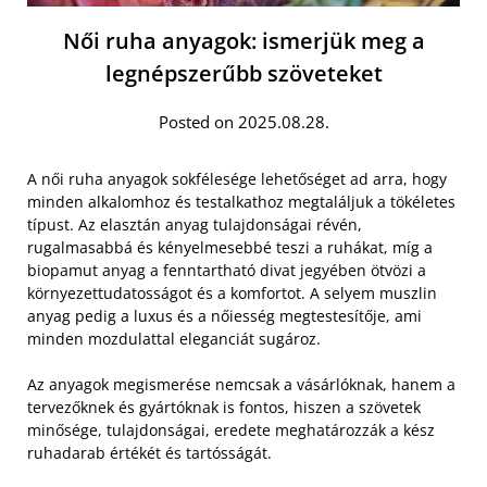
Női ruha anyagok: ismerjük meg a
legnépszerűbb szöveteket
Posted on 2025.08.28.
A női ruha anyagok sokfélesége lehetőséget ad arra, hogy
minden alkalomhoz és testalkathoz megtaláljuk a tökéletes
típust. Az elasztán anyag tulajdonságai révén,
rugalmasabbá és kényelmesebbé teszi a ruhákat, míg a
biopamut anyag a fenntartható divat jegyében ötvözi a
környezettudatosságot és a komfortot. A selyem muszlin
anyag pedig a luxus és a nőiesség megtestesítője, ami
minden mozdulattal eleganciát sugároz.
Az anyagok megismerése nemcsak a vásárlóknak, hanem a
tervezőknek és gyártóknak is fontos, hiszen a szövetek
minősége, tulajdonságai, eredete meghatározzák a kész
ruhadarab értékét és tartósságát.