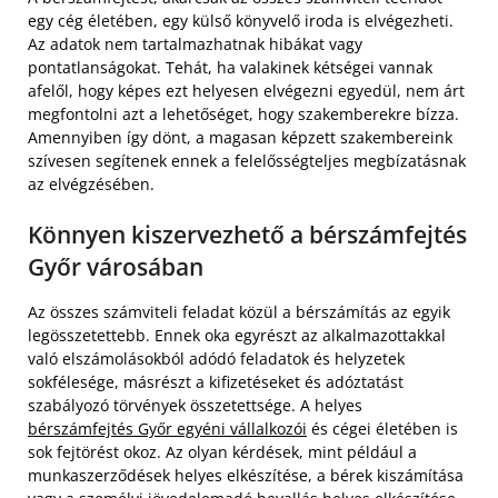
egy cég életében, egy külső könyvelő iroda is elvégezheti.
Az adatok nem tartalmazhatnak hibákat vagy
pontatlanságokat. Tehát, ha valakinek kétségei vannak
afelől, hogy képes ezt helyesen elvégezni egyedül, nem árt
megfontolni azt a lehetőséget, hogy szakemberekre bízza.
Amennyiben így dönt, a magasan képzett szakembereink
szívesen segítenek ennek a felelősségteljes megbízatásnak
az elvégzésében.
Könnyen kiszervezhető a bérszámfejtés
Győr városában
Az összes számviteli feladat közül a bérszámítás az egyik
legösszetettebb. Ennek oka egyrészt az alkalmazottakkal
való elszámolásokból adódó feladatok és helyzetek
sokfélesége, másrészt a kifizetéseket és adóztatást
szabályozó törvények összetettsége. A helyes
bérszámfejtés Győr egyéni vállalkozói
és cégei életében is
sok fejtörést okoz. Az olyan kérdések, mint például a
munkaszerződések helyes elkészítése, a bérek kiszámítása