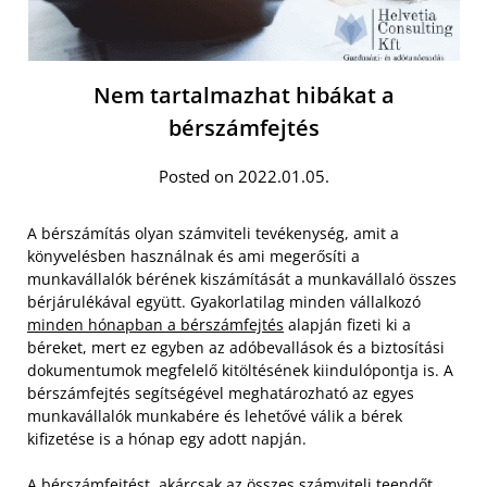
Nem tartalmazhat hibákat a
bérszámfejtés
Posted on 2022.01.05.
A bérszámítás olyan számviteli tevékenység, amit a
könyvelésben használnak és ami megerősíti a
munkavállalók bérének kiszámítását a munkavállaló összes
bérjárulékával együtt. Gyakorlatilag minden vállalkozó
minden hónapban a bérszámfejtés
alapján fizeti ki a
béreket, mert ez egyben az adóbevallások és a biztosítási
dokumentumok megfelelő kitöltésének kiindulópontja is. A
bérszámfejtés segítségével meghatározható az egyes
munkavállalók munkabére és lehetővé válik a bérek
kifizetése is a hónap egy adott napján.
A bérszámfejtést, akárcsak az összes számviteli teendőt