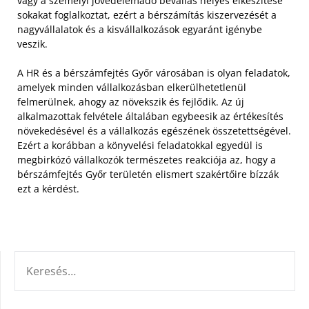
vagy a személyi jövedelemadó bevallás helyes elkészítése
sokakat foglalkoztat, ezért a bérszámítás kiszervezését a
nagyvállalatok és a kisvállalkozások egyaránt igénybe
veszik.
A HR és a bérszámfejtés Győr városában is olyan feladatok,
amelyek minden vállalkozásban elkerülhetetlenül
felmerülnek, ahogy az növekszik és fejlődik. Az új
alkalmazottak felvétele általában egybeesik az értékesítés
növekedésével és a vállalkozás egészének összetettségével.
Ezért a korábban a könyvelési feladatokkal egyedül is
megbirkózó vállalkozók természetes reakciója az, hogy a
bérszámfejtés Győr területén elismert szakértőire bízzák
ezt a kérdést.
KERESÉS: