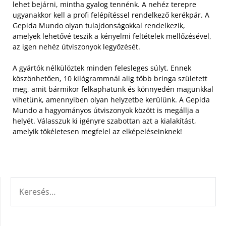
lehet bejárni, mintha gyalog tennénk. A nehéz terepre
ugyanakkor kell a profi felépítéssel rendelkező kerékpár. A
Gepida Mundo olyan tulajdonságokkal rendelkezik,
amelyek lehetővé teszik a kényelmi feltételek mellőzésével,
az igen nehéz útviszonyok legyőzését.
A gyártók nélkülöztek minden felesleges súlyt. Ennek
köszönhetően, 10 kilógrammnál alig több bringa született
meg, amit bármikor felkaphatunk és könnyedén magunkkal
vihetünk, amennyiben olyan helyzetbe kerülünk. A Gepida
Mundo a hagyományos útviszonyok között is megállja a
helyét. Válasszuk ki igényre szabottan azt a kialakítást,
amelyik tökéletesen megfelel az elképeléseinknek!
KERESÉS: