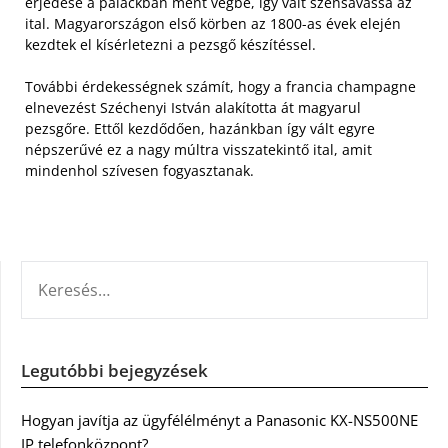
erjedése a palackban ment végbe, így vált szénsavassá az
ital. Magyarországon első körben az 1800-as évek elején
kezdtek el kísérletezni a pezsgő készítéssel.
További érdekességnek számít, hogy a francia champagne
elnevezést Széchenyi István alakította át magyarul
pezsgőre. Ettől kezdődően, hazánkban így vált egyre
népszerűvé ez a nagy múltra visszatekintő ital, amit
mindenhol szívesen fogyasztanak.
KERESÉS:
Legutóbbi bejegyzések
Hogyan javítja az ügyfélélményt a Panasonic KX-NS500NE
IP telefonközpont?