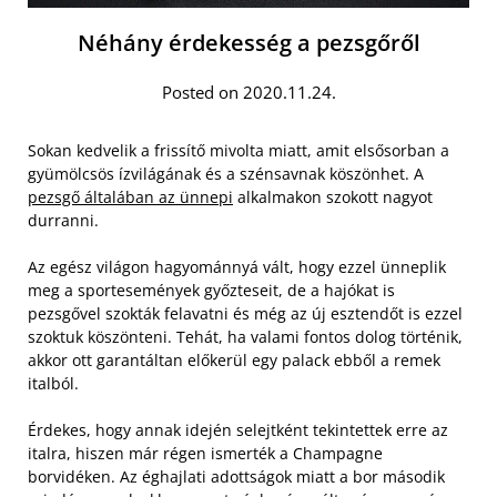
Néhány érdekesség a pezsgőről
Posted on 2020.11.24.
Sokan kedvelik a frissítő mivolta miatt, amit elsősorban a
gyümölcsös ízvilágának és a szénsavnak köszönhet. A
pezsgő általában az ünnepi
alkalmakon szokott nagyot
durranni.
Az egész világon hagyománnyá vált, hogy ezzel ünneplik
meg a sportesemények győzteseit, de a hajókat is
pezsgővel szokták felavatni és még az új esztendőt is ezzel
szoktuk köszönteni. Tehát, ha valami fontos dolog történik,
akkor ott garantáltan előkerül egy palack ebből a remek
italból.
Érdekes, hogy annak idején selejtként tekintettek erre az
italra, hiszen már régen ismerték a Champagne
borvidéken. Az éghajlati adottságok miatt a bor második