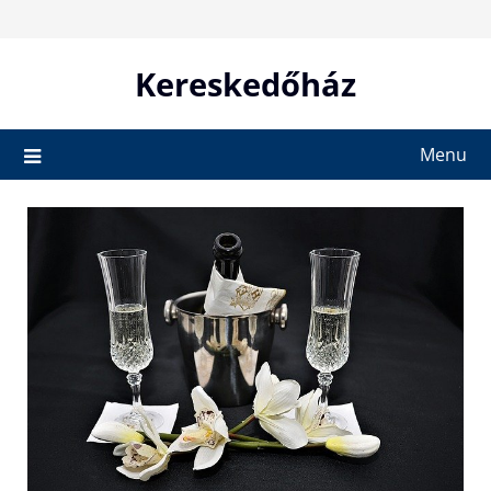
Skip
to
content
Kereskedőház
Menu