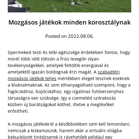
Mozgásos játékok minden korosztálynak
Posted on 2022.08.06.
Gyermeked testi és lelki egészsége érdekében fontos, hogy
minél több időt töltsön a friss levegőn olyan
tevékenységekkel, amelyek feltöltik energiával és
amelyektől igazán boldognak érzi magát. A
szabadtéri
mozgásos játékok teljes
mértékben eleget tesznek ezeknek
a kívánalmaknak. Az sem elhanyagolható szempont, hogy a
fogócskához, bújócskához, egy izgalmas futóversenyhez
társaságra van szüksége, így a csemetéd szórakozás
közben új barátságokat köthet, illetve a meglévőket
erősítheti.
A mozgásos játékokról a későbbiekben sem kell lemondani,
nemcsak a kiskamaszok, hanem akár a virtuális világba
bekuckózott tinédzserek is rávehetőek például egy