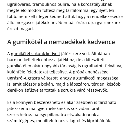
ugrálóváras, trambulinos bulira, ha a korosztályuknak
megfelelő módon töltesz meg tartalommal egy ilyet. Mi
több, nem kell idegenkedned attól, hogy a rendelkezésedre
álló mozgásos játékok hevében pár órára újra gyermeknek
érezd magad.
A gumikötél a nemzedékek kedvence
A
gumikötél sokunk kedvelt
játékszere volt. Általában
hárman kellettek ehhez a játékhoz, de a kifeszített
gumikötélen akár nagyobb társaság is ugrálhatott felváltva,
különféle feladatokat teljesítve. A próbák nehézsége
ugrásról-ugrásra változott, ahogy a gumikötél magassága
is, amit először a bokán, majd a lábszáron, térden, később
derékon átfűzve tartottak a sorukra váró résztvevők.
Ez a könnyen beszerezhető és akár zsebben is tárolható
játékszer a mai gyermekeknek is sok vidám órát
szerezhetne, ha egy pillanatra elszakadnának a
számítógépes, mobiltelefonos világtól és kipróbálnák.