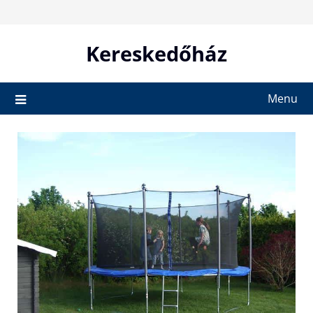
Skip
to
content
Kereskedőház
Menu