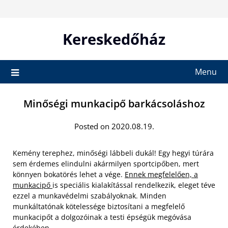
Skip
to
content
Kereskedőház
Menu
Minőségi munkacipő barkácsoláshoz
Posted on 2020.08.19.
Kemény terephez, minőségi lábbeli dukál! Egy hegyi túrára
sem érdemes elindulni akármilyen sportcipőben, mert
könnyen bokatörés lehet a vége.
Ennek megfelelően, a
munkacipő
is speciális kialakítással rendelkezik, eleget téve
ezzel a munkavédelmi szabályoknak. Minden
munkáltatónak kötelessége biztosítani a megfelelő
munkacipőt a dolgozóinak a testi épségük megóvása
érdekében.