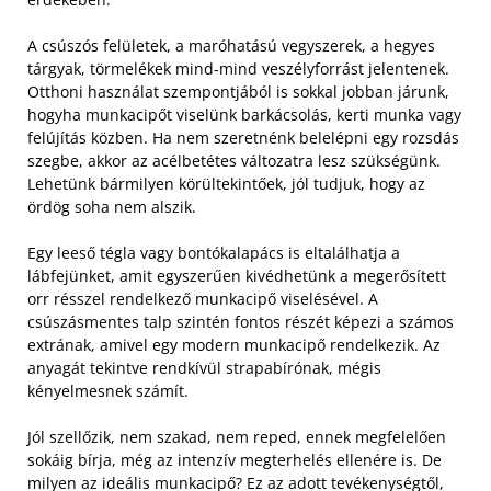
A csúszós felületek, a maróhatású vegyszerek, a hegyes
tárgyak, törmelékek mind-mind veszélyforrást jelentenek.
Otthoni használat szempontjából is sokkal jobban járunk,
hogyha munkacipőt viselünk barkácsolás, kerti munka vagy
felújítás közben. Ha nem szeretnénk belelépni egy rozsdás
szegbe, akkor az acélbetétes változatra lesz szükségünk.
Lehetünk bármilyen körültekintőek, jól tudjuk, hogy az
ördög soha nem alszik.
Egy leeső tégla vagy bontókalapács is eltalálhatja a
lábfejünket, amit egyszerűen kivédhetünk a megerősített
orr résszel rendelkező munkacipő viselésével. A
csúszásmentes talp szintén fontos részét képezi a számos
extrának, amivel egy modern munkacipő rendelkezik. Az
anyagát tekintve rendkívül strapabírónak, mégis
kényelmesnek számít.
Jól szellőzik, nem szakad, nem reped, ennek megfelelően
sokáig bírja, még az intenzív megterhelés ellenére is. De
milyen az ideális munkacipő? Ez az adott tevékenységtől,