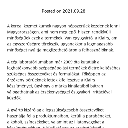
Posted on 2021.09.28.
A koreai kozmetikumok nagyon népszerűek kezdenek lenni
Magyarországon, ami nem meglepő, hiszen rendkívüli
minőségűek ezek a termékek. Van egy gyártó, a
Klairs, ami
az egyszerűségre törekszik
, ugyanakkor a legmagasabb
minőséget nyújtja megfizethető áron a felhasználóknak.
A cég laboratóriumában már 2009 óta kutatják a
leghatékonyabb szépségápolási termékek életre keltéséhez
szükséges összetevőket és formulákat. Főképpen az
érzékeny bőrűeknek lettek kifejlesztve a Klairs
készítményei, úgyhogy a márka kínálatából bátran
válogathatnak az érzékenységgel és gyakori irritációval
küzdők.
A gyártó kizárólag a legszükségesebb összetevőket
használja fel a produktumaiban, kerüli a parabéneket,
alkoholt, színezékeket, valamint az illatanyagokat a
készítményekben. A kínálatában az arctisztítástól a