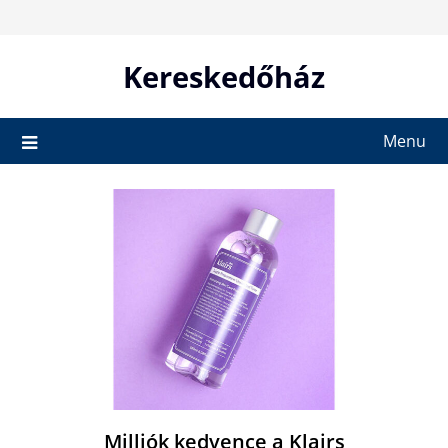
Skip
to
content
Kereskedőház
Menu
Milliók kedvence a Klairs