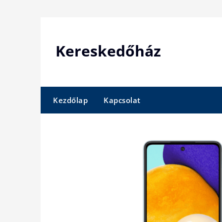
Skip
to
content
Kereskedőház
Kezdőlap
Kapcsolat