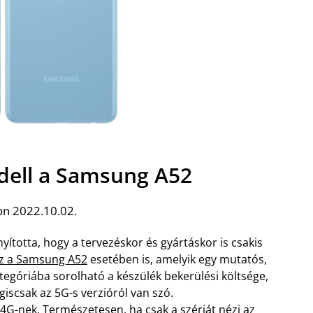
ell a Samsung A52
on 2022.10.02.
ította, hogy a tervezéskor és gyártáskor is csakis
ez a Samsung A52
esetében is, amelyik egy mutatós,
tegóriába sorolható a készülék bekerülési költsége,
giscsak az 5G-s verzióról van szó.
 4G-nek. Természetesen, ha csak a szériát nézi az