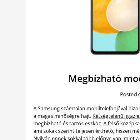
Megbízható mod
Posted 
A Samsung számtalan mobiltelefonjával bizony
a magas minőségre hajt.
Kétségtelenül igaz 
megbízható és tartós eszköz. A felső középka
ami sokak szerint teljesen érthető, hiszen mé
Nyilván ennek sokkal több előnye van, mint a