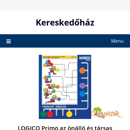
Skip
to
content
Kereskedőház
Menu
LOGICO Primo az önálló és társas