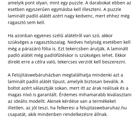
amelyik pont olyan, mint egy puzzle. A darabokat ebben az
esetben egyszerűen egymásba kell illeszteni. A puzzle
laminált padló alátét azért nagy kedvenc, mert ehhez még
ragasztó sem kell.
Ha azonban egyenes szélű alátétről van szó, akkor
szükséges a ragasztószalag. Nedves helyiség esetében kell
még a párazáró fólia is. Ezt tekercsben árulják. A laminált
padló alátét még padlófűtéskor is szükséges lehet. Ekkor
direkt erre a célra való, tekercses verziót kell beszerezni.
A Felújításwebáruházban megtalálhatja mindenki azt a
laminált padló alátét típust, amelyik biztosan beválik. A
boltot azért választják sokan, mert itt az árak reálisak és a
magas nívó is garantált. Érdemes mihamarabb kiválasztani
az ideális modellt. Akinek kérdése van a termékeket
illetően, az jól teszi, ha felkeresi a felujitaswebaruhaz.hu
csapatát, akik mindenben rendelkezésre állnak.