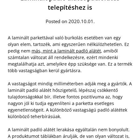
telepítéshez is
Posted on 2020.10.01.
A laminált parkettával való burkolás esetében van egy
olyan elem, tartozék, ami egyszerűen nélkülözhetetlen. Ez
pedig nem
más, mint a laminált padló alátét
, amiből
számtalan változat áll rendelkezésre, ezért mindenki
megtalálhatja azt, amelyikre épp szüksége van. Ez a termék
több vastagságban kerül gyártásra.
A vastagságot mindig milliméterben adják meg a gyártók. A
laminált padló alátét hőszigetelő, lépészaj csökkentő
tulajdonságokkal bír, illetve fontos pozitívuma az, hogy
nagyon jól ki tudja egyenlíteni a parketta esetleges
egyenetlenségeit. A különböző vastagságú padló alátétek
különböző teherbírásúak.
A laminált padló alátét lerakása egyáltalán nem bonyolult.
A produktumot táblákban árulják, de van olyan változat is,