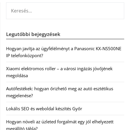
KERESÉS:
Legutóbbi bejegyzések
Hogyan javítja az ügyfélélményt a Panasonic KX-NS500NE
IP telefonközpont?
Xiaomi elektromos roller – a városi ingázás jövőjének
megoldása
Autófestékek: hogyan őrizhető meg az autó esztétikus
megjelenése?
Lokális SEO és weboldal készítés Győr
Hogyan növeli az üzleted forgalmát egy jól elhelyezett
megállító tábla?