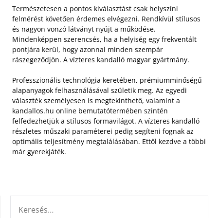
Természetesen a pontos kiválasztást csak helyszíni
felmérést követően érdemes elvégezni. Rendkívül stílusos
és nagyon vonzó látványt nyújt a működése.
Mindenképpen szerencsés, ha a helyiség egy frekventált
pontjára kerül, hogy azonnal minden szempár
rászegeződjön. A vízteres kandalló magyar gyártmány.
Professzionális technológia keretében, prémiumminőségű
alapanyagok felhasználásával születik meg. Az egyedi
választék személyesen is megtekinthető, valamint a
kandallos.hu online bemutatótermében szintén
felfedezhetjük a stílusos formavilágot. A vízteres kandalló
részletes műszaki paraméterei pedig segíteni fognak az
optimális teljesítmény megtalálásában. Ettől kezdve a többi
már gyerekjáték.
KERESÉS: