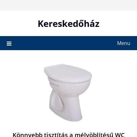
Skip
to
content
Kereskedőház
Menu
Könnyebb tisztítás a mélyöblítésű WC