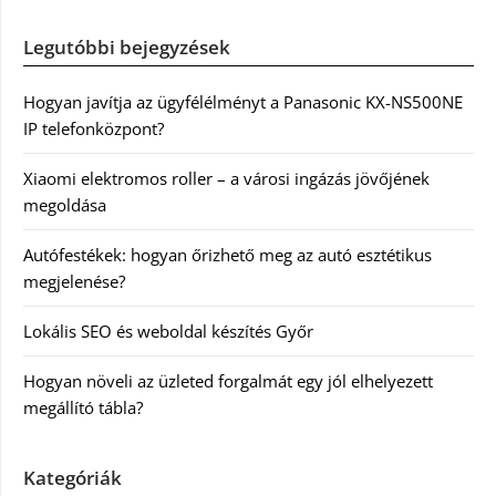
Legutóbbi bejegyzések
Hogyan javítja az ügyfélélményt a Panasonic KX-NS500NE
IP telefonközpont?
Xiaomi elektromos roller – a városi ingázás jövőjének
megoldása
Autófestékek: hogyan őrizhető meg az autó esztétikus
megjelenése?
Lokális SEO és weboldal készítés Győr
Hogyan növeli az üzleted forgalmát egy jól elhelyezett
megállító tábla?
Kategóriák