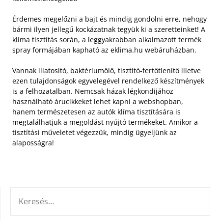
Érdemes megelőzni a bajt és mindig gondolni erre, nehogy
bármi ilyen jellegű kockázatnak tegyük ki a szeretteinket! A
klíma tisztítás során, a leggyakrabban alkalmazott termék
spray formájában kapható az eklima.hu webáruházban.
Vannak illatosító, baktériumölő, tisztító-fertőtlenítő illetve
ezen tulajdonságok egyvelegével rendelkező készítmények
is a felhozatalban. Nemcsak házak légkondijához
használható árucikkeket lehet kapni a webshopban,
hanem természetesen az autók klíma tisztítására is
megtalálhatjuk a megoldást nyújtó termékeket. Amikor a
tisztítási műveletet végezzük, mindig ügyeljünk az
alaposságra!
KERESÉS: