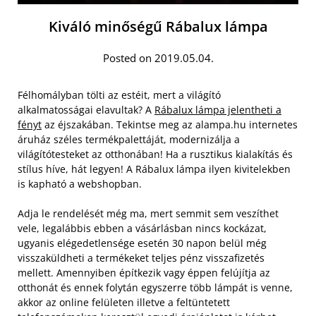
Kiváló minőségű Rábalux lámpa
Posted on 2019.05.04.
Félhomályban tölti az estéit, mert a világító
alkalmatosságai elavultak? A
Rábalux lámpa jelentheti a
fényt
az éjszakában. Tekintse meg az alampa.hu internetes
áruház széles termékpalettáját, modernizálja a
világítótesteket az otthonában! Ha a rusztikus kialakítás és
stílus híve, hát legyen! A Rábalux lámpa ilyen kivitelekben
is kapható a webshopban.
Adja le rendelését még ma, mert semmit sem veszíthet
vele, legalábbis ebben a vásárlásban nincs kockázat,
ugyanis elégedetlensége esetén 30 napon belül még
visszaküldheti a termékeket teljes pénz visszafizetés
mellett. Amennyiben építkezik vagy éppen felújítja az
otthonát és ennek folytán egyszerre több lámpát is venne,
akkor az online felületen illetve a feltüntetett