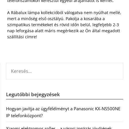
telefonszámokon keresztül egyedi árajánlatot is kérhet.
A Rábalux lámpa kollekcióból válogatva nem nyúlhat mellé,
mert a minőség első osztályú. Pakolja a kosarába a
szimpatikus termékeket és rövid időn belül, legfeljebb 2-3
nap leforgása alatt máris megérkezik az Ön által megadott
szállítási címre!
KERESÉS:
Legutóbbi bejegyzések
Hogyan javítja az ügyfélélményt a Panasonic KX-NS500NE
IP telefonközpont?
Xiaomi elektromos roller – a városi ingázás jövőjének