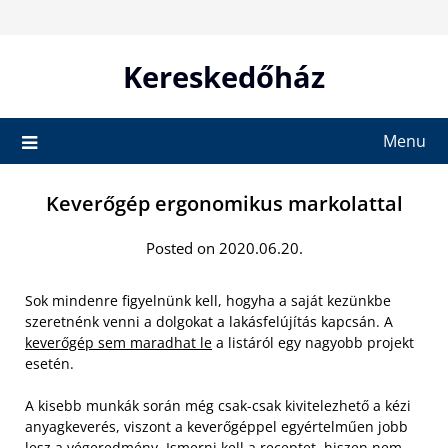
Skip
to
content
Kereskedőház
Menu
Keverőgép ergonomikus markolattal
Posted on 2020.06.20.
Sok mindenre figyelnünk kell, hogyha a saját kezünkbe
szeretnénk venni a dolgokat a lakásfelújítás kapcsán. A
keverőgép sem maradhat le
a listáról egy nagyobb projekt
esetén.
A kisebb munkák során még csak-csak kivitelezhető a kézi
anyagkeverés, viszont a keverőgéppel egyértelműen jobb
lesz a végeredmény. Ismerni kell a receptet, hiszen nem