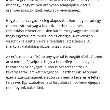
mindegy, hogy milyen arányban adagoljuk a vizet a
csemperagasztó, glett, vakolat kikeveréséhez.
Hogyha nem vagyunk elég alaposak, akkor megmarad egy
csomó szárazanyag a keverővederben, aminek a
felhordása lehetetlen. Ekkor kárba megy vagy átkeverjük
mégy egyszer, ami plusz idő és energia. A keverőgép
viszont kifejezetten erre a feladatra lett kitalálva. A
markolat kialakítása biztos fogást nyújt.
Az erős motor a sűrűbb anyagokkal is megbirkózik. Viszont
arra mindig figyeljünk, hogy a keverőfejre, ne hagyjuk
rászáradni az anyagot! Külön is beszerezhetőek a
keverőszárak, amiket fúrógépbe illeszthetünk. Azonban
ezek a szerszámgépek elsősorban nem a keverésre lettek
tervezve. Egy szabályozható fordulatszámos keverőgéppel
nem fogunk bakot lőni.