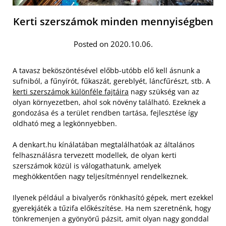
Kerti szerszámok minden mennyiségben
Posted on 2020.10.06.
A tavasz beköszöntésével előbb-utóbb elő kell ásnunk a
sufniból, a fűnyírót, fűkaszát, gereblyét, láncfűrészt, stb. A
kerti szerszámok különféle fajtáira
nagy szükség van az
olyan környezetben, ahol sok növény található. Ezeknek a
gondozása és a terület rendben tartása, fejlesztése így
oldható meg a legkönnyebben.
A denkart.hu kínálatában megtalálhatóak az általános
felhasználásra tervezett modellek, de olyan kerti
szerszámok közül is válogathatunk, amelyek
meghökkentően nagy teljesítménnyel rendelkeznek.
Ilyenek például a bivalyerős rönkhasító gépek, mert ezekkel
gyerekjáték a tűzifa előkészítése. Ha nem szeretnénk, hogy
tönkremenjen a gyönyörű pázsit, amit olyan nagy gonddal