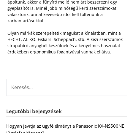
ápoltunk, akkor a fűnyíró mellé nem árt beszerezni egy
gyeplazítót is. Minél jobb minőségű kerti szerszámokat
választunk, annál kevesebb időt kell töltenünk a
karbantartásukkal.
Olyan márkák szerepeltetik magukat a kínálatban, mint a
HECHT, AL-KO, Fiskars, Scheppach, stb. A kézi szerszámok
strapabíró anyagból készülnek és a kényelmes használat
érdekében ergonomikus fogantyúval vannak ellátva.
KERESÉS:
Legutóbbi bejegyzések
Hogyan javítja az ügyfélélményt a Panasonic KX-NS500NE
IP telefonközpont?