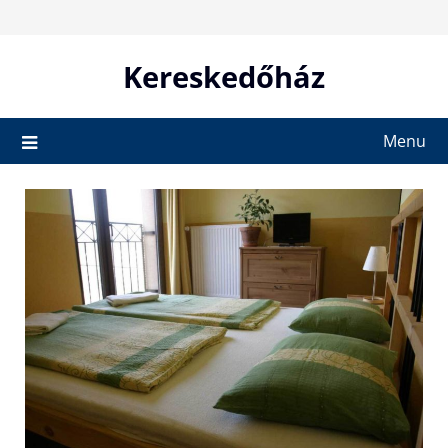
Skip
to
content
Kereskedőház
Menu