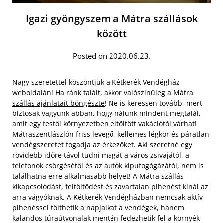
Igazi gyöngyszem a Mátra szállások
között
Posted on 2020.06.23.
Nagy szeretettel köszöntjük a Kétkerék Vendégház
weboldalán! Ha ránk talált, akkor valószínűleg a
Mátra
szállás ajánlatait böngészte
! Ne is keressen tovább, mert
biztosak vagyunk abban, hogy nálunk mindent megtalál,
amit egy festői környezetben eltöltött vakációtól várhat!
Mátraszentlászlón friss levegő, kellemes légkör és páratlan
vendégszeretet fogadja az érkezőket. Aki szeretné egy
rövidebb időre távol tudni magát a város zsivajától, a
telefonok csörgésétől és az autók kipufogógázától, nem is
találhatna erre alkalmasabb helyet!
A Mátra szállás
kikapcsolódást, feltöltődést és zavartalan pihenést kínál az
arra vágyóknak. A Kétkerék Vendégházban nemcsak aktív
pihenéssel tölthetik a napjaikat a vendégek, hanem
kalandos túraútvonalak mentén fedezhetik fel a környék