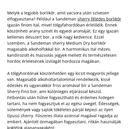
Melyik a legjobb borlikőr, amit vacsora után szívesen
elfogyasztana? Például a Sandeman
sherry félédes borlikőr
igazán finom ital, mivel tölgyfahordóban érlelődik. Ennek
köszönheti arany színét és egyedi aromáját. Ez egy igazán
kellemes desszert bor, a nők nagy kedvence. Ezzel
szemben, a Sandeman sherry Medium Dry borlikőr
magasabb alkoholfokkal bír. A harmonikus ital mézes,
kandírozott és mazsolás jegyek mellett és természetesen
hordós érlelésének ízvilágát hordozza magában.
A tölgyhordónak köszönhetően egy kicsit mogyorós jellege
van. Magasabb alkoholtartalommal rendelkezik, kissé
édeskés és ugyanakkor friss aromával bír a Sandeman
Sherry Fino bor, ami különleges eljárással készül.
Felbontás után hűtve fogyasztható és érdemes hidegen
tartani, ha nem fogyasztjuk el az egész üveget. Édességek,
sütemények vagy sajtok tökéletes párját képezi az ilyen
típusú sherry. Fűszeres illata azonnal magával ragadja az
embert. Ajánlott önmagában fogyasztani, ritkán használják
koktélok alapanyagaként.