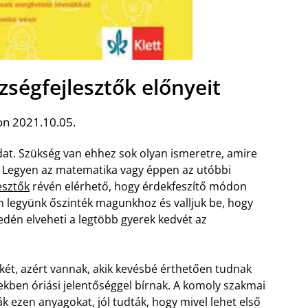
zségfejlesztők előnyeit
on 2021.10.05.
dat. Szükség van ehhez sok olyan ismeretre, amire
t. Legyen az matematika vagy éppen az utóbbi
esztők
révén elérhető, hogy érdekfeszítő módon
an legyünk őszinték magunkhoz és valljuk be, hogy
dén elveheti a legtöbb gyerek kedvét az
elkét, azért vannak, akik kevésbé érthetően tudnak
ekben óriási jelentőséggel bírnak. A komoly szakmai
ák ezen anyagokat, jól tudták, hogy mivel lehet első