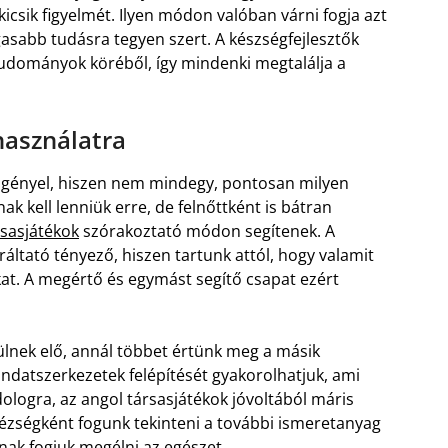
 kicsik figyelmét. Ilyen módon valóban várni fogja azt
gasabb tudásra tegyen szert. A készségfejlesztők
tudományok köréből, így mindenki megtalálja a
használatra
 igényel, hiszen nem mindegy, pontosan milyen
k kell lenniük erre, de felnőttként is bátran
rsasjátékok
szórakoztató módon segítenek. A
áltató tényező, hiszen tartunk attól, hogy valamit
at. A megértő és egymást segítő csapat ezért
ülnek elő, annál többet értünk meg a másik
ondatszerkezetek felépítését gyakorolhatjuk, ami
ologra, az angol társasjátékok jóvoltából máris
ézségként fogunk tekinteni a további ismeretanyag
ak fogjuk megélni az egészet.