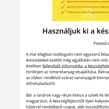
Használjuk ki a kés
Posted 
A mai világban boldogulni nem egyszerű fela
évtizedekkel ezelőtt még egyáltalán nem vol
években
fellendülő informatika, a készségfejl
történjen az ismeretanyag elsajátítása. Bátr
az olykor rendkívül száraz tananyagok könnye
előrehaladástól.
Bár a tanárok nagy része kiteszi a szívét és l
magyarázni. A készségfejlesztők ilyen helyzet
hátérrel rendelkező csapat, akik összeállított