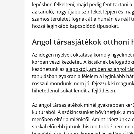
lépésben felkelteni, majd pedig fent tartani a
az tanuló, hogy újabb szinteket lépjen és ma
számos területet fognak át a humán és reál 
hozzá leginkább kapcsolódó típusokat.
Angol társasjátékok otthoni 
Az idegen nyelvek oktatása komoly figyelmet
korban veszi kezdetét. A kicsiknek befogadókna
kezdhetünk az
alapoktól, amiben az angol tá
tanulásban gyakran a félelem a leginkább hátr
rosszul mondunk, nem jól fejezzük ki magunk
hihetetlenül sokat lendít a fejlődésen.
Az angol társasjátékok minél gyakrabban ker
kultúrából. A szókincsünket bővíthetjük, a m
merőben eltér a miénktől. Amint ráérzünk a d
sokkal előrébb jutunk, hiszen többé nem neh
begyűjtésére, hanem könnyed és vidám játékn