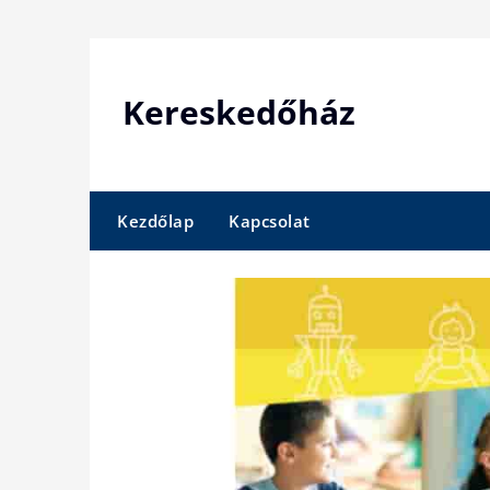
Skip
to
content
Kereskedőház
Kezdőlap
Kapcsolat