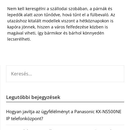
Nem kell keresgélni a szállodai szobában, a párnák és
lepedők alatt azon tűnődve, hová tűnt el a fülbevaló. Az
utazáshoz kitalált modellek viszont a hétköznapokon is
kapóra jönnek, hiszen a város felfedezése közben is
magával viheti, így bármikor és bárhol könnyedén
lecserélheti.
KERESÉS:
Legutóbbi bejegyzések
Hogyan javítja az ügyfélélményt a Panasonic KX-NS500NE
IP telefonközpont?