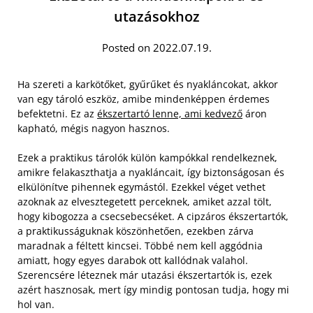
utazásokhoz
Posted on 2022.07.19.
Ha szereti a karkötőket, gyűrűket és nyakláncokat, akkor
van egy tároló eszköz, amibe mindenképpen érdemes
befektetni. Ez az
ékszertartó lenne, ami kedvező
áron
kapható, mégis nagyon hasznos.
Ezek a praktikus tárolók külön kampókkal rendelkeznek,
amikre felakaszthatja a nyakláncait, így biztonságosan és
elkülönítve pihennek egymástól. Ezekkel véget vethet
azoknak az elvesztegetett perceknek, amiket azzal tölt,
hogy kibogozza a csecsebecséket.
A cipzáros ékszertartók,
a praktikusságuknak köszönhetően, ezekben zárva
maradnak a féltett kincsei. Többé nem kell aggódnia
amiatt, hogy egyes darabok ott kallódnak valahol.
Szerencsére léteznek már utazási ékszertartók is, ezek
azért hasznosak, mert így mindig pontosan tudja, hogy mi
hol van.