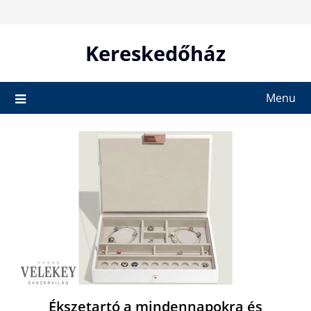
Skip
to
content
Kereskedőház
Menu
Ékszetartó a mindennapokra és