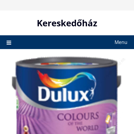
Skip
to
content
Kereskedőház
Menu