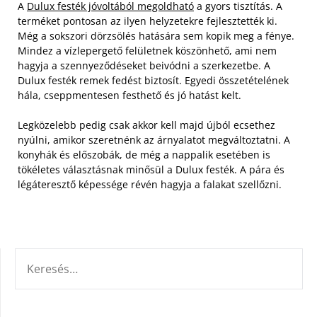
A
Dulux festék jóvoltából megoldható
a gyors tisztítás. A
terméket pontosan az ilyen helyzetekre fejlesztették ki.
Még a sokszori dörzsölés hatására sem kopik meg a fénye.
Mindez a vízlepergető felületnek köszönhető, ami nem
hagyja a szennyeződéseket beivódni a szerkezetbe. A
Dulux festék remek fedést biztosít. Egyedi összetételének
hála, cseppmentesen festhető és jó hatást kelt.
Legközelebb pedig csak akkor kell majd újból ecsethez
nyúlni, amikor szeretnénk az árnyalatot megváltoztatni. A
konyhák és előszobák, de még a nappalik esetében is
tökéletes választásnak minősül a Dulux festék. A pára és
légáteresztő képessége révén hagyja a falakat szellőzni.
KERESÉS: