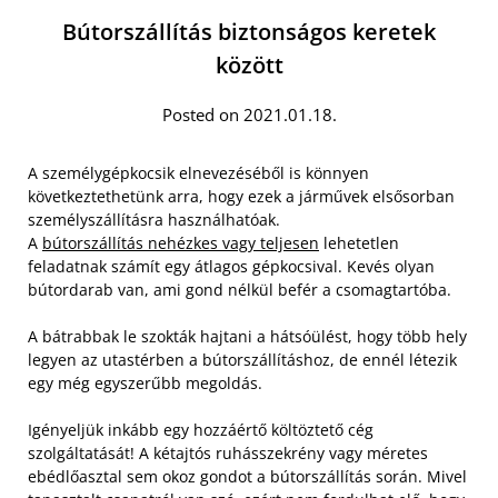
Bútorszállítás biztonságos keretek
között
Posted on 2021.01.18.
A személygépkocsik elnevezéséből is könnyen
következtethetünk arra, hogy ezek a járművek elsősorban
személyszállításra használhatóak.
A
bútorszállítás nehézkes vagy teljesen
lehetetlen
feladatnak számít egy átlagos gépkocsival. Kevés olyan
bútordarab van, ami gond nélkül befér a csomagtartóba.
A bátrabbak le szokták hajtani a hátsóülést, hogy több hely
legyen az utastérben a bútorszállításhoz, de ennél létezik
egy még egyszerűbb megoldás.
Igényeljük inkább egy hozzáértő költöztető cég
szolgáltatását! A kétajtós ruhásszekrény vagy méretes
ebédlőasztal sem okoz gondot a bútorszállítás során. Mivel