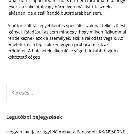
tapasztalt csapatról van szó, ezért nem fordulhat elő, hogy
leverik a vakolatot vagy bármilyen más kárt tesznek a
lakásban, de a szállítandó bútordarabban sem.
A bútorszállítás egyébként is speciális szakmai felkészülést
igényel. Ráadásul az sem mindegy, hogy milyen fizikummal
rendelkeznek azok a személyek, akik a rakodást végzik. Az
emeletek és a lépcsők keményen próbára teszik az
erőnlétet. A balesetek elkerülése végett, inkább hívjunk
költöztető céget­!
KERESÉS:
Legutóbbi bejegyzések
Hogyan javítja az ügyfélélményt a Panasonic KX-NS500NE