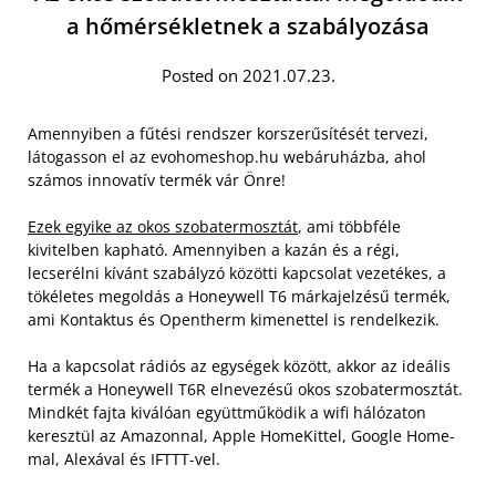
a hőmérsékletnek a szabályozása
Posted on 2021.07.23.
Amennyiben a fűtési rendszer korszerűsítését tervezi,
látogasson el az evohomeshop.hu webáruházba, ahol
számos innovatív termék vár Önre!
Ezek egyike az okos szobatermosztát
, ami többféle
kivitelben kapható. Amennyiben a kazán és a régi,
lecserélni kívánt szabályzó közötti kapcsolat vezetékes, a
tökéletes megoldás a Honeywell T6 márkajelzésű termék,
ami Kontaktus és Opentherm kimenettel is rendelkezik.
Ha a kapcsolat rádiós az egységek között, akkor az ideális
termék a Honeywell T6R elnevezésű okos szobatermosztát.
Mindkét fajta kiválóan együttműködik a wifi hálózaton
keresztül az Amazonnal, Apple HomeKittel, Google Home-
mal, Alexával és IFTTT-vel.