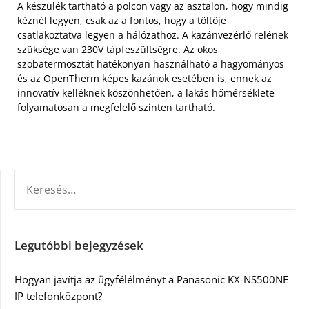
A készülék tartható a polcon vagy az asztalon, hogy mindig
kéznél legyen, csak az a fontos, hogy a töltője
csatlakoztatva legyen a hálózathoz. A kazánvezérlő relének
szüksége van 230V tápfeszültségre. Az okos
szobatermosztát hatékonyan használható a hagyományos
és az OpenTherm képes kazánok esetében is, ennek az
innovatív kelléknek köszönhetően, a lakás hőmérséklete
folyamatosan a megfelelő szinten tartható.
KERESÉS:
Legutóbbi bejegyzések
Hogyan javítja az ügyfélélményt a Panasonic KX-NS500NE
IP telefonközpont?