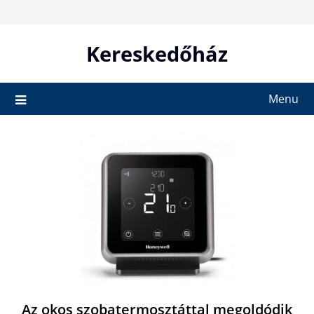
Skip
to
content
Kereskedőház
Menu
Az okos szobatermosztáttal megoldódik