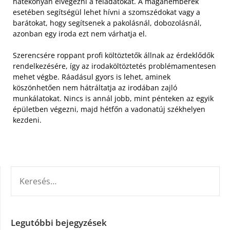
hatékonyan elvégezni a feladatokat. A magánemberek
esetében segítségül lehet hívni a szomszédokat vagy a
barátokat, hogy segítsenek a pakolásnál, dobozolásnál,
azonban egy iroda ezt nem várhatja el.
Szerencsére roppant profi költöztetők állnak az érdeklődők
rendelkezésére, így az irodaköltöztetés problémamentesen
mehet végbe. Ráadásul gyors is lehet, aminek
köszönhetően nem hátráltatja az irodában zajló
munkálatokat. Nincs is annál jobb, mint pénteken az egyik
épületben végezni, majd hétfőn a vadonatúj székhelyen
kezdeni.
KERESÉS:
Legutóbbi bejegyzések