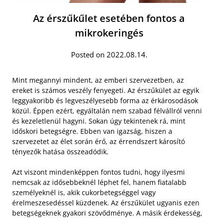
Az érszűkűlet esetében fontos a
mikrokeringés
Posted on 2022.08.14.
Mint megannyi mindent, az emberi szervezetben, az
ereket is számos veszély fenyegeti. Az érszűkület az egyik
leggyakoribb és legveszélyesebb forma az érkárosodások
közül. Éppen ezért, egyáltalán nem szabad félvállról venni
és kezeletlenül hagyni. Sokan úgy tekintenek rá, mint
időskori betegségre. Ebben van igazság, hiszen a
szervezetet az élet során érő, az érrendszert károsító
tényezők hatása összeadódik.
Azt viszont mindenképpen fontos tudni, hogy ilyesmi
nemcsak az idősebbeknél léphet fel, hanem fiatalabb
személyeknél is, akik cukorbetegséggel vagy
érelmeszesedéssel küzdenek. Az érszűkület ugyanis ezen
betegségeknek gyakori szövődménye. A másik érdekesség,