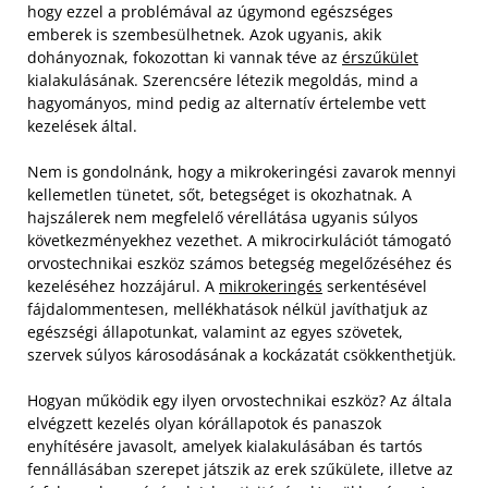
hogy ezzel a problémával az úgymond egészséges
emberek is szembesülhetnek. Azok ugyanis, akik
dohányoznak, fokozottan ki vannak téve az
érszűkület
kialakulásának. Szerencsére létezik megoldás, mind a
hagyományos, mind pedig az alternatív értelembe vett
kezelések által.
Nem is gondolnánk, hogy a mikrokeringési zavarok mennyi
kellemetlen tünetet, sőt, betegséget is okozhatnak. A
hajszálerek nem megfelelő vérellátása ugyanis súlyos
következményekhez vezethet. A mikrocirkulációt támogató
orvostechnikai eszköz számos betegség megelőzéséhez és
kezeléséhez hozzájárul. A
mikrokeringés
serkentésével
fájdalommentesen, mellékhatások nélkül javíthatjuk az
egészségi állapotunkat, valamint az egyes szövetek,
szervek súlyos károsodásának a kockázatát csökkenthetjük.
Hogyan működik egy ilyen orvostechnikai eszköz? Az általa
elvégzett kezelés olyan kórállapotok és panaszok
enyhítésére javasolt, amelyek kialakulásában és tartós
fennállásában szerepet játszik az erek szűkülete, illetve az