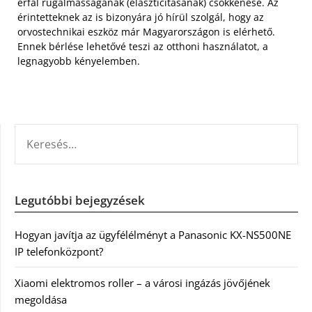
érfal rugalmasságának (elaszticitásának) csökkenése. Az
érintetteknek az is bizonyára jó hírül szolgál, hogy az
orvostechnikai eszköz már Magyarországon is elérhető.
Ennek bérlése lehetővé teszi az otthoni használatot, a
legnagyobb kényelemben.
KERESÉS:
Legutóbbi bejegyzések
Hogyan javítja az ügyfélélményt a Panasonic KX-NS500NE
IP telefonközpont?
Xiaomi elektromos roller – a városi ingázás jövőjének
megoldása