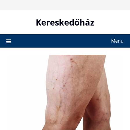
Skip
to
content
Kereskedőház
Menu