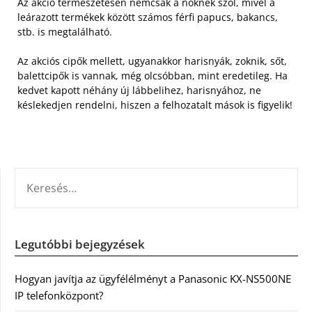
Az akció természetesen nemcsak a nőknek szól, mivel a
leárazott termékek között számos férfi papucs, bakancs,
stb. is megtalálható.
Az akciós cipők mellett, ugyanakkor harisnyák, zoknik, sőt,
balettcipők is vannak, még olcsóbban, mint eredetileg. Ha
kedvet kapott néhány új lábbelihez, harisnyához, ne
késlekedjen rendelni, hiszen a felhozatalt mások is figyelik!
KERESÉS:
Legutóbbi bejegyzések
Hogyan javítja az ügyfélélményt a Panasonic KX-NS500NE
IP telefonközpont?