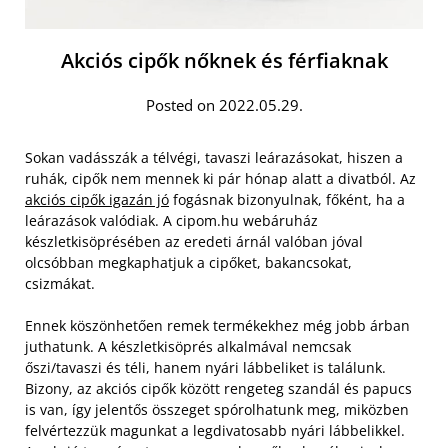
Akciós cipők nőknek és férfiaknak
Posted on 2022.05.29.
Sokan vadásszák a télvégi, tavaszi leárazásokat, hiszen a
ruhák, cipők nem mennek ki pár hónap alatt a divatból. Az
akciós cipők igazán jó
fogásnak bizonyulnak, főként, ha a
leárazások valódiak. A cipom.hu webáruház
készletkisöprésében az eredeti árnál valóban jóval
olcsóbban megkaphatjuk a cipőket, bakancsokat,
csizmákat.
Ennek köszönhetően remek termékekhez még jobb árban
juthatunk. A készletkisöprés alkalmával nemcsak
őszi/tavaszi és téli, hanem nyári lábbeliket is találunk.
Bizony, az akciós cipők között rengeteg szandál és papucs
is van, így jelentős összeget spórolhatunk meg, miközben
felvértezzük magunkat a legdivatosabb nyári lábbelikkel.