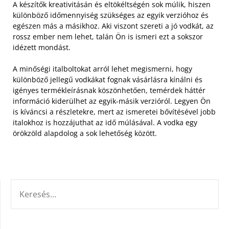
A készítők kreativitásán és eltökéltségén sok múlik, hiszen
különböző időmennyiség szükséges az egyik verzióhoz és
egészen más a másikhoz. Aki viszont szereti a jó vodkát, az
rossz ember nem lehet, talán Ön is ismeri ezt a sokszor
idézett mondást.
A minőségi italboltokat arról lehet megismerni, hogy
különböző jellegű vodkákat fognak vásárlásra kínálni és
igényes termékleírásnak köszönhetően, temérdek háttér
információ kiderülhet az egyik-másik verzióról. Legyen Ön
is kíváncsi a részletekre, mert az ismeretei bővítésével jobb
italokhoz is hozzájuthat az idő múlásával. A vodka egy
örökzöld alapdolog a sok lehetőség között.
KERESÉS: