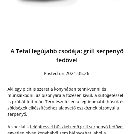
A Tefal legújabb csodája: grill serpenyő
fedővel
Posted on 2021.05.26.
Aki egy picit is szeret a konyhában tenni-venni és
munkálkodni, az bizonyára a főzésen kívül, a sütögetéssel
is próbát tett már. Természetesen a legfinomabb húsok és
zöldségek elkészítéséhez alapvető eszköznek bizonyul a
serpenyő.
A speciális
felépítéssel büszkélkedő grill serpenyő fedővel
egyetlen olyan konyhából sem hiányozhat, ahol a