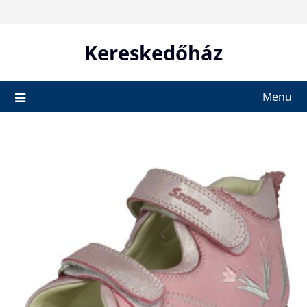
Skip
to
content
Kereskedőház
Menu