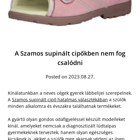
A Szamos supinált cipőkben nem fog
csalódni
Posted on 2023.08.27.
Kínálatunkban a neves cégek gyerek lábbelijei szerepelnek.
A
Szamos supinált cipő hatalmas választékában
a szülők
minden alkalomra és évszakra találhatnak termékeket.
A gyártó olyan gondos odafigyeléssel készült modelleket
kínál, amelyeket nemcsak a diagnosztizált lúdtalpas
gyermekeknek terveztek, hanem olyan egészséges
kicsiknek is, akiket a szülők meg akarnak védeni az ilyen