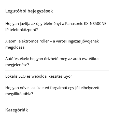
Legutóbbi bejegyzések
Hogyan javítja az ügyfélélményt a Panasonic KX-NS500NE
IP telefonközpont?
Xiaomi elektromos roller – a városi ingázás jövőjének
megoldása
Autófestékek: hogyan őrizhető meg az autó esztétikus
megjelenése?
Lokális SEO és weboldal készítés Győr
Hogyan növeli az üzleted forgalmát egy jól elhelyezett
megállító tábla?
Kategóriák