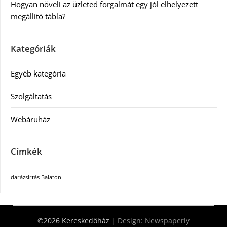
Hogyan növeli az üzleted forgalmát egy jól elhelyezett
megállító tábla?
Kategóriák
Egyéb kategória
Szolgáltatás
Webáruház
Címkék
darázsirtás Balaton
©2026 Kereskedőház
| Design:
Newspaperly