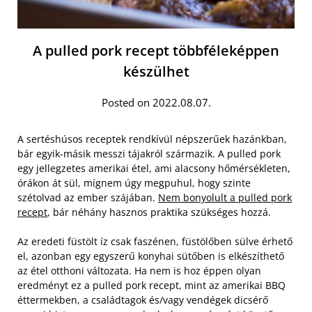
A pulled pork recept többféleképpen
készülhet
Posted on 2022.08.07.
A sertéshúsos receptek rendkívül népszerűek hazánkban,
bár egyik-másik messzi tájakról származik. A pulled pork
egy jellegzetes amerikai étel, ami alacsony hőmérsékleten,
órákon át sül, mígnem úgy megpuhul, hogy szinte
szétolvad az ember szájában.
Nem bonyolult a pulled pork
recept
, bár néhány hasznos praktika szükséges hozzá.
Az eredeti füstölt íz csak faszénen, füstölőben sülve érhető
el, azonban egy egyszerű konyhai sütőben is elkészíthető
az étel otthoni változata. Ha nem is hoz éppen olyan
eredményt ez a pulled pork recept, mint az amerikai BBQ
éttermekben, a családtagok és/vagy vendégek dicsérő