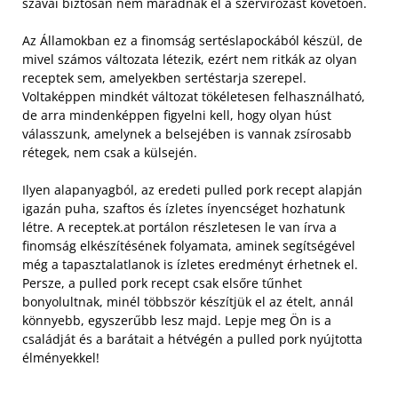
szavai biztosan nem maradnak el a szervírozást követően.
Az Államokban ez a finomság sertéslapockából készül, de
mivel számos változata létezik, ezért nem ritkák az olyan
receptek sem, amelyekben sertéstarja szerepel.
Voltaképpen mindkét változat tökéletesen felhasználható,
de arra mindenképpen figyelni kell, hogy olyan húst
válasszunk, amelynek a belsejében is vannak zsírosabb
rétegek, nem csak a külsején.
Ilyen alapanyagból, az eredeti pulled pork recept alapján
igazán puha, szaftos és ízletes ínyencséget hozhatunk
létre. A receptek.at portálon részletesen le van írva a
finomság elkészítésének folyamata, aminek segítségével
még a tapasztalatlanok is ízletes eredményt érhetnek el.
Persze, a pulled pork recept csak elsőre tűnhet
bonyolultnak, minél többször készítjük el az ételt, annál
könnyebb, egyszerűbb lesz majd. Lepje meg Ön is a
családját és a barátait a hétvégén a pulled pork nyújtotta
élményekkel!