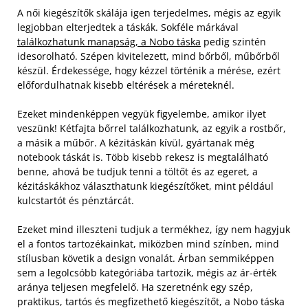
A női kiegészítők skálája igen terjedelmes, mégis az egyik
legjobban elterjedtek a táskák. Sokféle márkával
találkozhatunk manapság, a Nobo táska
pedig szintén
idesorolható. Szépen kivitelezett, mind bőrből, műbőrből
készül. Érdekessége, hogy kézzel történik a mérése, ezért
előfordulhatnak kisebb eltérések a méreteknél.
Ezeket mindenképpen vegyük figyelembe, amikor ilyet
veszünk! Kétfajta bőrrel találkozhatunk, az egyik a rostbőr,
a másik a műbőr. A kézitáskán kívül, gyártanak még
notebook táskát is. Több kisebb rekesz is megtalálható
benne, ahová be tudjuk tenni a töltőt és az egeret, a
kézitáskákhoz választhatunk kiegészítőket, mint például
kulcstartót és pénztárcát.
Ezeket mind illeszteni tudjuk a termékhez, így nem hagyjuk
el a fontos tartozékainkat, miközben mind színben, mind
stílusban követik a design vonalát. Árban semmiképpen
sem a legolcsóbb kategóriába tartozik, mégis az ár-érték
aránya teljesen megfelelő. Ha szeretnénk egy szép,
praktikus, tartós és megfizethető kiegészítőt, a Nobo táska