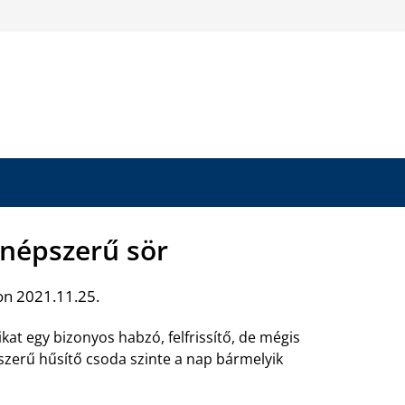
 népszerű sör
on 2021.11.25.
at egy bizonyos habzó, felfrissítő, de mégis
pszerű hűsítő csoda szinte a nap bármelyik