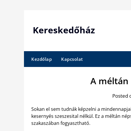
Skip
to
content
Kereskedőház
Kezdőlap
Kapcsolat
A méltán
Posted 
Sokan el sem tudnák képzelni a mindennapjaik
kesernyés szeszesital nélkül. Ez a méltán né
szakaszában fogyasztható.