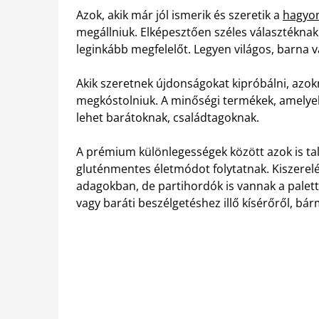
Azok, akik már jól ismerik és szeretik a
hagyom
megállniuk. Elképesztően széles választékna
leginkább megfelelőt. Legyen világos, barna 
Akik szeretnek újdonságokat kipróbálni, azok
megkóstolniuk. A minőségi termékek, amelyek
lehet barátoknak, családtagoknak.
A prémium különlegességek között azok is ta
gluténmentes életmódot folytatnak. Kiszerel
adagokban, de partihordók is vannak a palettá
vagy baráti beszélgetéshez illő kísérőről, bár