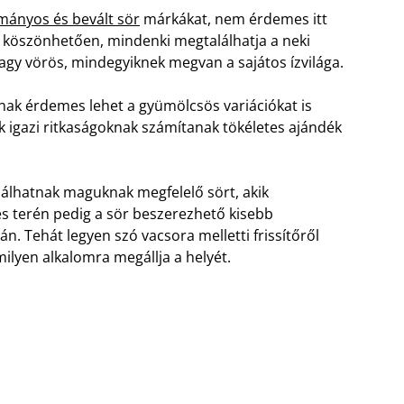
ányos és bevált sör
márkákat, nem érdemes itt
k köszönhetően, mindenki megtalálhatja a neki
vagy vörös, mindegyiknek megvan a sajátos ízvilága.
nak érdemes lehet a gyümölcsös variációkat is
 igazi ritkaságoknak számítanak tökéletes ajándék
lálhatnak maguknak megfelelő sört, akik
és terén pedig a sör beszerezhető kisebb
n. Tehát legyen szó vacsora melletti frissítőről
milyen alkalomra megállja a helyét.